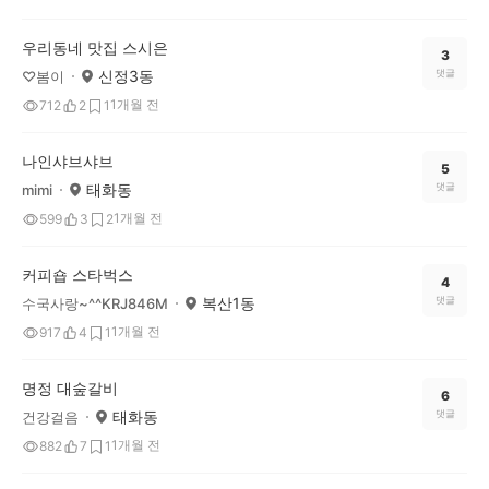
우리동네 맛집 스시은
3
신정3동
댓글
♡봄이
1개월 전
712
2
1
나인샤브샤브
5
태화동
댓글
mimi
1개월 전
599
3
2
커피숍 스타벅스
4
복산1동
댓글
수국사랑~^^KRJ846M
1개월 전
917
4
1
명정 대숲갈비
6
태화동
댓글
건강걸음
1개월 전
882
7
1