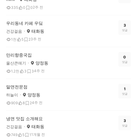
2주 전
335
0
0
우리동네 카페 우딬
3
태화동
댓글
건강걸음
3주 전
1천
5
2
만리향중국집
0
양정동
댓글
울산큰애기
4주 전
1.2천
3
3
말면전문점
1
양정동
댓글
하늘이
4주 전
909
8
2
냉면 맛집 소개해요
3
태화동
댓글
건강걸음
1개월 전
749
5
1