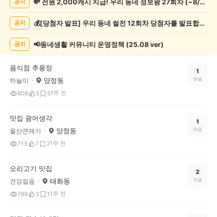
💸 전원 2,000캐시 지급! 우리 동네 정보왕 27회차 (~8/10)
공지
보
게
💰[당첨자 발표] 우리 동네 썰전 12회차 당첨자를 발표합니다!
공지
시
글
목
📢동네생활 커뮤니티 운영정책 (25.08 ver)
공지
록
음식점 추풍정
1
양정동
댓글
하늘이
1주 전
806
5
5
맛집 광어생각
1
양정동
댓글
울산큰애기
1주 전
713
7
2
오리고기 맛집
2
태화동
댓글
건강걸음
1주 전
789
3
1