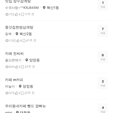
맛집 장수삼계탕
1
복산1동
댓글
수국사랑~^^KRJ846M
1주 전
752
4
1
종갓집한방삼계탕
7
복산2동
댓글
동백
1주 전
1.5천
4
4
카페 천씨씨
0
양정동
댓글
울산큰애기
2주 전
645
5
3
카페 m커피
2
양정동
댓글
하늘이
2주 전
575
5
2
우리동네카페 뺑드 깜빠뉴
4
태화동
댓글
mimi