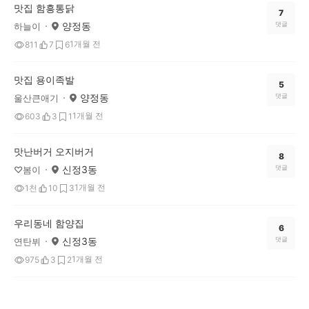
맛집 함흥통닭
7
양정동
댓글
하늘이
1개월 전
811
7
6
맛집 용이족발
5
양정동
댓글
울산큰애기
1개월 전
603
3
1
맛난버거 오지버거
8
신정3동
댓글
♡봄이
1개월 전
1천
10
3
우리동네 함양집
6
신정3동
댓글
연탄뷔
1개월 전
975
3
2