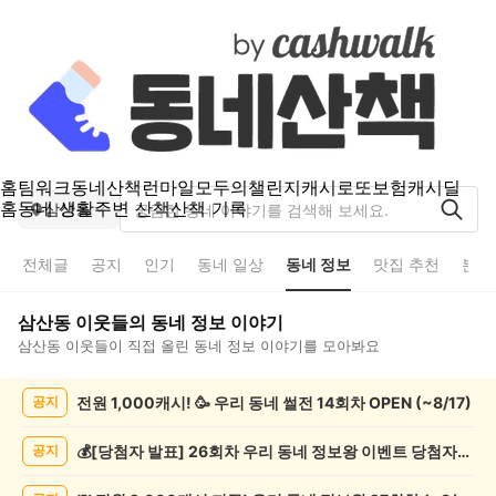
홈
팀워크
동네산책
런마일
모두의챌린지
캐시로또
보험
캐시딜
홈
동네 생활
주변 산책
산책 기록
삼산동
전체글
공지
인기
동네 일상
동네 정보
맛집 추천
분실
삼산동
이웃들의
동네 정보
이야기
삼산동
이웃들이 직접 올린
동네 정보
이야기를 모아봐요
삼
전원 1,000캐시! 🥳 우리 동네 썰전 14회차 OPEN (~8/17)
공지
산
동
동
💰[당첨자 발표] 26회차 우리 동네 정보왕 이벤트 당첨자를 발표합니다!
공지
네
정