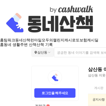
홈
팀워크
동네산책
런마일
모두의챌린지
캐시로또
보험
캐시딜
홈
동네 생활
주변 산책
산책 기록
삼산동
삼산동
삼산동
이웃들
삼
게시판
산
로그인을 해주세요
동
인
공지사항
기
전체글