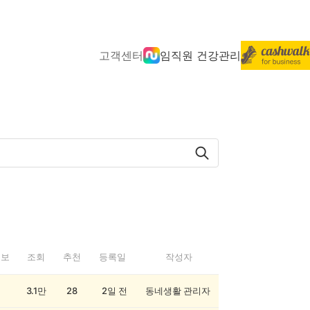
고객센터
임직원 건강관리
정보
조회
추천
등록일
작성자
3.1만
28
2일 전
동네생활 관리자