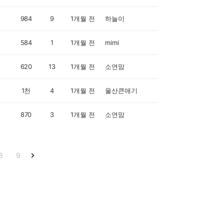
984
9
1개월 전
하늘이
584
1
1개월 전
mimi
620
13
1개월 전
소연맘
1천
4
1개월 전
울산큰애기
870
3
1개월 전
소연맘
8
9