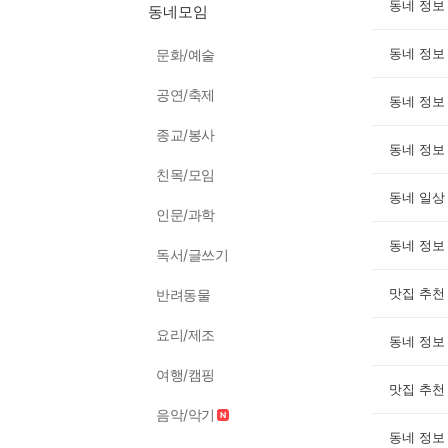
동네 정보
동네모임
동네 정보
문화/예술
공연/축제
동네 정보
종교/봉사
동네 정보
친목/모임
동네 일상
인문/과학
동네 정보
독서/글쓰기
맛집 추천
반려동물
요리/제조
동네 정보
여행/캠핑
맛집 추천
음악/악기
동네 정보