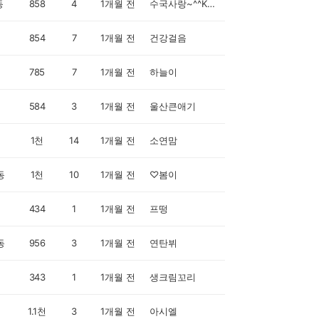
동
858
4
1개월 전
수국사랑~^^KRJ846M
854
7
1개월 전
건강걸음
785
7
1개월 전
하늘이
584
3
1개월 전
울산큰애기
1천
14
1개월 전
소연맘
동
1천
10
1개월 전
♡봄이
434
1
1개월 전
프떵
동
956
3
1개월 전
연탄뷔
343
1
1개월 전
생크림꼬리
1.1천
3
1개월 전
아시엘