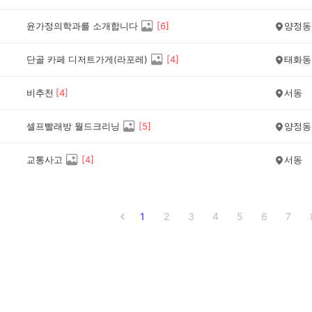
윤가정의학과를 소개합니다
[
6
]
양정동
단골 카페 디저트가게(라포레)
[
4
]
태화동
비추천
[
4
]
서동
셀프빨래방 월드크리닝
[
5
]
양정동
교통사고
[
4
]
서동
1
2
3
4
5
6
7