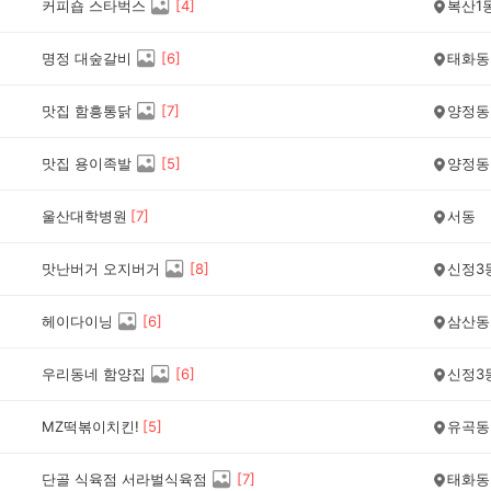
커피숍 스타벅스
[
4
]
복산1
명정 대숲갈비
[
6
]
태화동
맛집 함흥통닭
[
7
]
양정동
맛집 용이족발
[
5
]
양정동
울산대학병원
[
7
]
서동
맛난버거 오지버거
[
8
]
신정3
헤이다이닝
[
6
]
삼산동
우리동네 함양집
[
6
]
신정3
MZ떡볶이치킨!
[
5
]
유곡동
단골 식육점 서라벌식육점
[
7
]
태화동