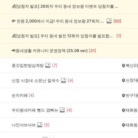
💰[당첨자 발표] 26회차 우리 동네 정보왕 이벤트 당첨자를 발표합니다!
💸 전원 2,000캐시 지급! 우리 동네 정보왕 27회차 (~8/10)
[
60
]
💰[당첨자 발표] 우리 동네 썰전 12회차 당첨자를 발표합니다!
[
1
]
📢동네생활 커뮤니티 운영정책 (25.08 ver)
[
31
]
종갓집한방삼계탕
[
7
]
복산2
신정1
신정 시장내 소문난 칼국수
[
4
]
순지카페
[
4
]
반구1
우리동네카페 뺑드 깜빠뉴
[
4
]
태화동
나인샤브샤브
[
5
]
태화동