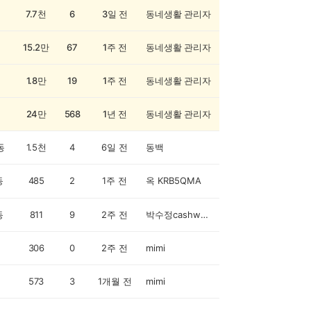
7.7천
6
3일 전
동네생활 관리자
15.2만
67
1주 전
동네생활 관리자
1.8만
19
1주 전
동네생활 관리자
24만
568
1년 전
동네생활 관리자
동
1.5천
4
6일 전
동백
동
485
2
1주 전
옥 KRB5QMA
동
811
9
2주 전
박수정cashwalker
306
0
2주 전
mimi
573
3
1개월 전
mimi