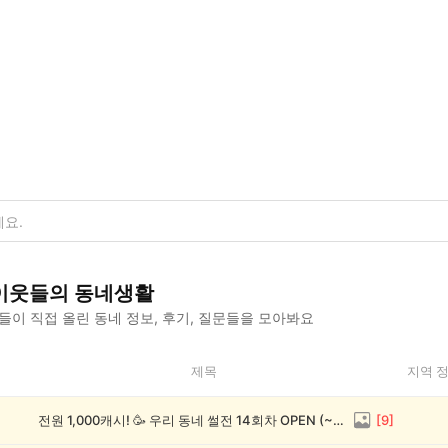
이웃들의 동네생활
이 직접 올린 동네 정보, 후기, 질문들을 모아봐요
제목
지역 
전원 1,000캐시! 🥳 우리 동네 썰전 14회차 OPEN (~8/17)
[
9
]