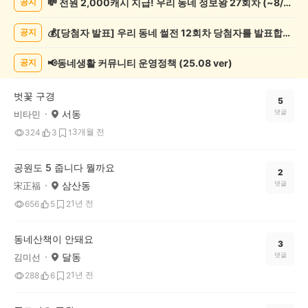
💸 전원 2,000캐시 지급! 우리 동네 정보왕 27회차 (~8/10)
공지
증
했
💰[당첨자 발표] 우리 동네 썰전 12회차 당첨자를 발표합니다!
공지
어
요
게
📢동네생활 커뮤니티 운영정책 (25.08 ver)
공지
시
글
벗꽃 구경
목
5
서동
댓글
비타민
록
3개월 전
324
3
1
공원도 5 줍니다 뭘까요
2
삼산동
댓글
宋正福
1년 전
656
5
2
동네산책이 안돼요
3
달동
댓글
김미선
1년 전
288
6
2