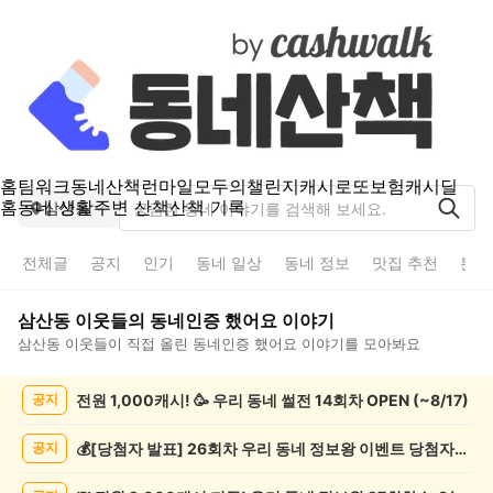
홈
팀워크
동네산책
런마일
모두의챌린지
캐시로또
보험
캐시딜
홈
동네 생활
주변 산책
산책 기록
삼산동
전체글
공지
인기
동네 일상
동네 정보
맛집 추천
분실
삼산동
이웃들의
동네인증 했어요
이야기
삼산동
이웃들이 직접 올린
동네인증 했어요
이야기를 모아봐요
삼
전원 1,000캐시! 🥳 우리 동네 썰전 14회차 OPEN (~8/17)
공지
산
동
동
💰[당첨자 발표] 26회차 우리 동네 정보왕 이벤트 당첨자를 발표합니다!
공지
네
인