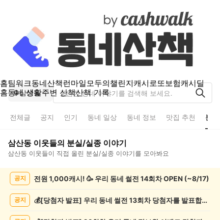
홈
팀워크
동네산책
런마일
모두의챌린지
캐시로또
보험
캐시딜
홈
동네 생활
주변 산책
산책 기록
삼산동
전체글
공지
인기
동네 일상
동네 정보
맛집 추천
분실
삼산동
이웃들의
분실/실종
이야기
삼산동
이웃들이 직접 올린
분실/실종
이야기를 모아봐요
삼
전원 1,000캐시! 🥳 우리 동네 썰전 14회차 OPEN (~8/17)
공지
산
동
분
💰[당첨자 발표] 우리 동네 썰전 13회차 당첨자를 발표합니다!
공지
실/
실