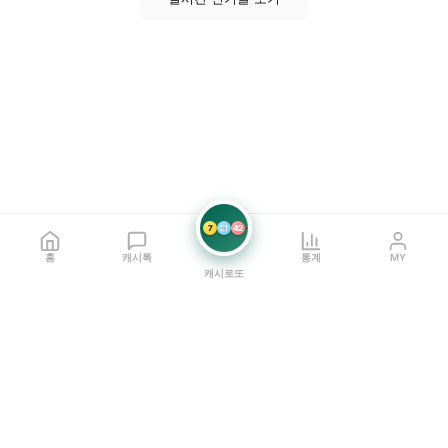
7
21
42
홈
캐시톡
통계
MY
캐시로또