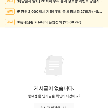
💰[당첨자 발표] 26회차 우리 동네 정보왕 이벤트 당첨자를 발표합니다!
공지
종
게
💸 전원 2,000캐시 지급! 우리 동네 정보왕 27회차 (~8/10)
공지
시
글
목
📢동네생활 커뮤니티 운영정책 (25.08 ver)
공지
록
게시글이 없습니다.
동네생활 인기글을 확인하시겠어요?
실시간 인기글 보기