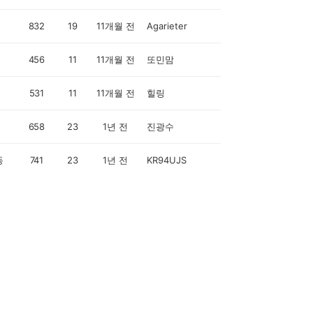
832
19
11개월 전
Agarieter
456
11
11개월 전
또민맘
531
11
11개월 전
힐링
658
23
1년 전
진광수
동
741
23
1년 전
KR94UJS