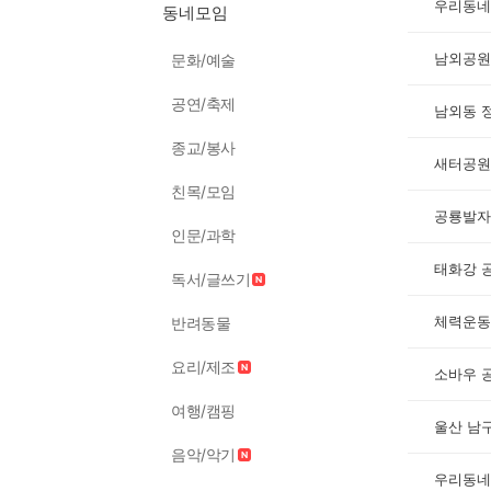
우리동네
동네모임
남외공원
문화/예술
공연/축제
남외동 
종교/봉사
새터공원
친목/모임
공룡발자
인문/과학
태화강 
독서/글쓰기
체력운동
반려동물
요리/제조
소바우 
여행/캠핑
울산 남
음악/악기
우리동네