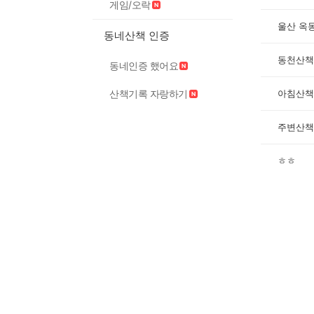
게임/오락
울산 옥
동네산책 인증
동천산책
동네인증 했어요
산책기록 자랑하기
아침산책
주변산책
ㅎㅎ