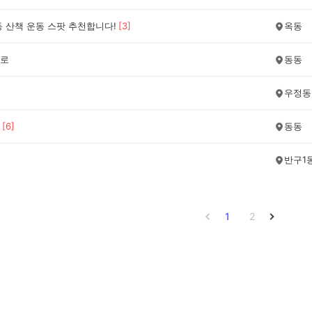
동 산책 운동 스팟 추천합니다!
[
3
]
옥동
로
동동
우정동
[
6
]
동동
반구1
1
2