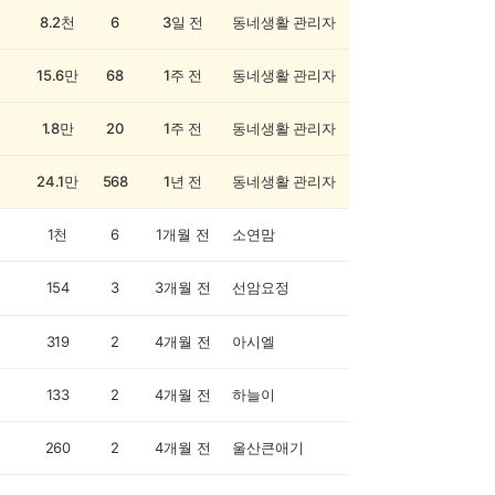
8.2천
6
3일 전
동네생활 관리자
15.6만
68
1주 전
동네생활 관리자
1.8만
20
1주 전
동네생활 관리자
24.1만
568
1년 전
동네생활 관리자
1천
6
1개월 전
소연맘
154
3
3개월 전
선암요정
319
2
4개월 전
아시엘
133
2
4개월 전
하늘이
260
2
4개월 전
울산큰애기