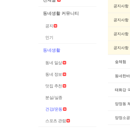
운
동
공지사항
게
동네생활 커뮤니티
시
공지사항
글
공지
목
록
공지사항
인기
공지사항
동네생활
숲체험
동네 일상
동네 정보
동네한바
맛집 추천
태화강 
분실/실종
양정동 
건강/운동
양정소공
스포츠 관람