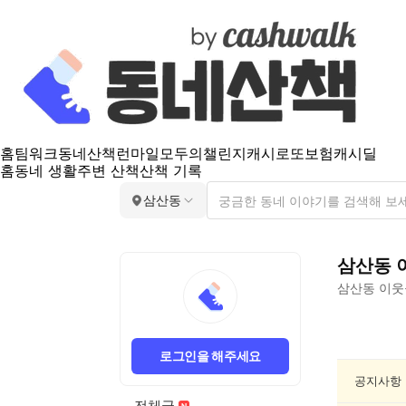
홈
팀워크
동네산책
런마일
모두의챌린지
캐시로또
보험
캐시딜
홈
동네 생활
주변 산책
산책 기록
삼산동
삼산동
삼산동
이웃
삼
산
로그인을 해주세요
동
건
공지사항
강/
전체글