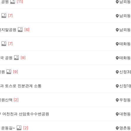
 공원
[
11
]
남외동
[
7
]
남외동
정지말공원
[
6
]
남외동
[
7
]
태화동
국 공원
[
9
]
태화동
공원
[
9
]
신정3
과 토스로 친분관계 소통
신정1
공원산책
[
2
]
우정동
구 여천천과 선암호수수변공원
대현동
 운동길~
[
2
]
명촌동