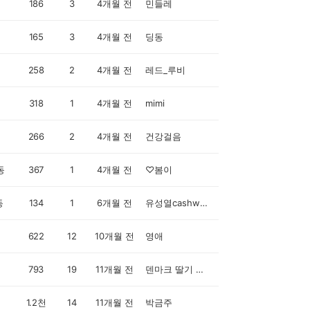
186
3
4개월 전
민들레
165
3
4개월 전
딩동
258
2
4개월 전
레드_루비
318
1
4개월 전
mimi
266
2
4개월 전
건강걸음
동
367
1
4개월 전
♡봄이
동
134
1
6개월 전
유성열cashwalker
622
12
10개월 전
영애
793
19
11개월 전
덴마크 딸기 🇩🇰 🍓
1.2천
14
11개월 전
박금주