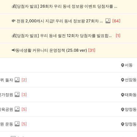
💰[당첨자 발표] 26회차 우리 동네 정보왕 이벤트 당첨자를 발표합니다!
💸 전원 2,000캐시 지급! 우리 동네 정보왕 27회차 (~8/10)
[
64
]
💰[당첨자 발표] 우리 동네 썰전 12회차 당첨자를 발표합니다!
[
1
]
📢동네생활 커뮤니티 운영정책 (25.08 ver)
[
31
]
서동
선암동
퀴 돌자
[
2
]
국가정원
[
3
]
태화동
체육공원
[
5
]
양정동
원 운동
[
5
]
양정동