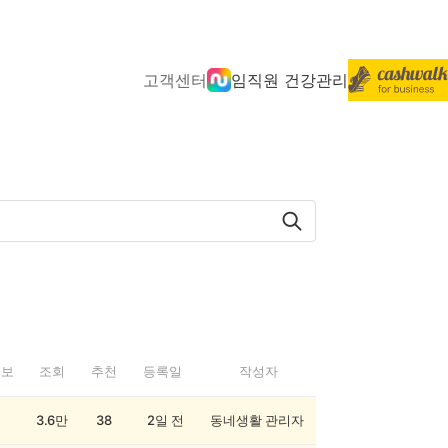
고객센터
임직원 건강관리
정보
조회
추천
등록일
작성자
3.6만
38
2일 전
동네생활 관리자