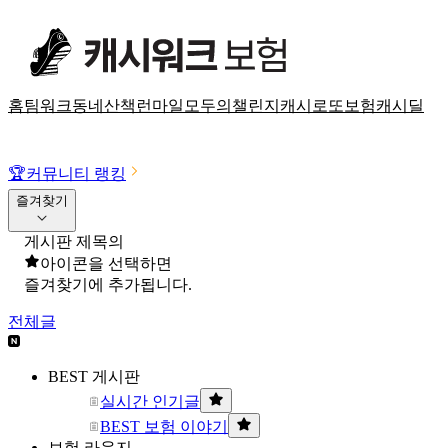
홈
팀워크
동네산책
런마일
모두의챌린지
캐시로또
보험
캐시딜
🏆
커뮤니티 랭킹
즐겨찾기
게시판 제목의
아이콘을 선택하면
즐겨찾기에 추가됩니다.
전체글
BEST 게시판
실시간 인기글
BEST 보험 이야기
보험 라운지