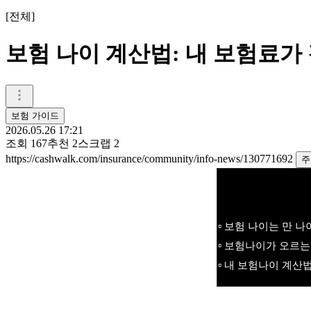
[
전체
]
보험 나이 계산법: 내 보험료가
보험 가이드
2026.05.26 17:21
조회
167
추천
2
스크랩
2
https://cashwalk.com/insurance/community/info-news/130771692
주
▫️ 보험 나이는 만 
▫️ 보험나이가 오르
▫️ 내 보험나이 계