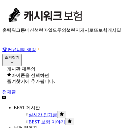
홈
팀워크
동네산책
런마일
모두의챌린지
캐시로또
보험
캐시딜
🏆
커뮤니티 랭킹
즐겨찾기
게시판 제목의
아이콘을 선택하면
즐겨찾기에 추가됩니다.
전체글
BEST 게시판
실시간 인기글
BEST 보험 이야기
보험 라운지