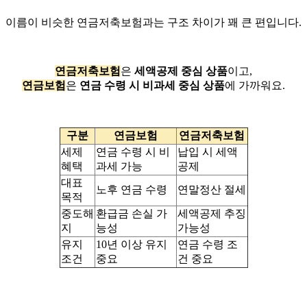
이름이 비슷한 연금저축보험
과는 구조 차이가 꽤 큰 편입니다.
연금저축보험
은
세액공제 중심 상품
이고,
연금보험
은
연금 수령 시 비과세 중심 상품
에 가까워요.
구분
연금보험
연금저축보험
세제
연금 수령 시 비
납입 시 세액
혜택
과세 가능
공제
대표
노후 연금 수령
연말정산 절세
목적
중도해
환급금 손실 가
세액공제 추징
지
능성
가능성
유지
10년 이상 유지
연금 수령 조
조건
중요
건 중요