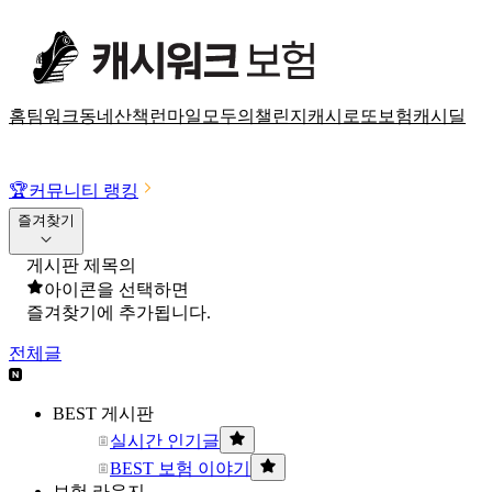
홈
팀워크
동네산책
런마일
모두의챌린지
캐시로또
보험
캐시딜
🏆
커뮤니티 랭킹
즐겨찾기
게시판 제목의
아이콘을 선택하면
즐겨찾기에 추가됩니다.
전체글
BEST 게시판
실시간 인기글
BEST 보험 이야기
보험 라운지