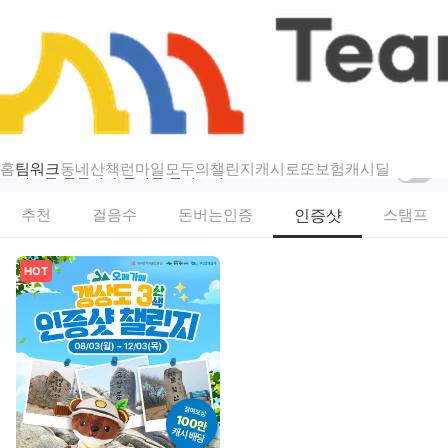
챌린지
팀워크 — 걷기·스탬프·인증샷 리워드 챌린지
홈
팀워크
동네산책
런마일
모두의챌린지
캐시로또
보험
캐시딜
새로운 챌린지가 열리면 알려드려요
인증샷
추천
걸음수
돈버는인증
스탬프
HOT