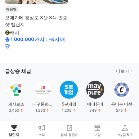
배당형
오메가메 갱상도 3산 3색 인증
샷 챌린지
캐시
총 1,000,000 캐시 나눠서 배
당
급상승 채널
더보기
캐시로또
대구문화예
5분게임
메이퓨어
돈버는 미션
술진흥원
3,450
1,233
1,208
349
276
챌린지
소식
참여 챌린지
보상
My팀워크