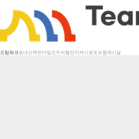
챌린지 상세
홈
팀워크
동네산책
런마일
모두의챌린지
캐시로또
보험
캐시딜