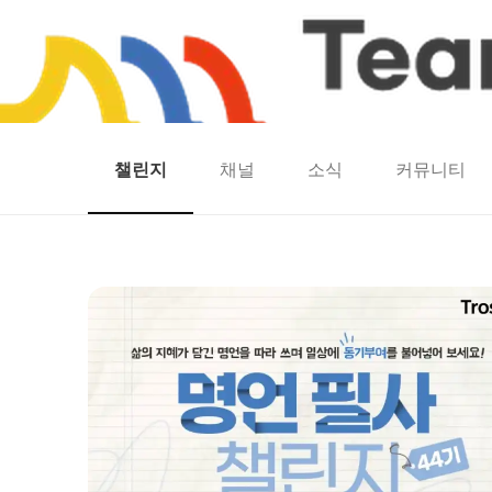
챌린지
채널
소식
커뮤니티
홈
팀워크
동네산책
런마일
모두의챌린지
캐시로또
보험
캐시딜