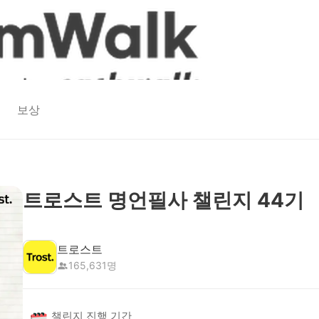
보상
트로스트 명언필사 챌린지 44기
트로스트
165,631
명
챌린지 진행 기간