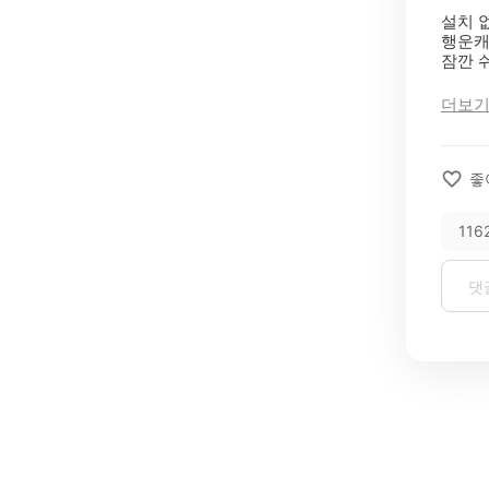
설치 
행운캐
잠깐 
더보
좋
116