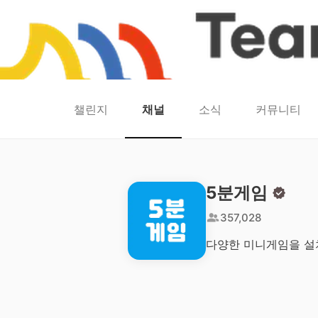
챌린지
채널
소식
커뮤니티
홈
팀워크
동네산책
런마일
모두의챌린지
캐시로또
보험
캐시딜
5분게임
357,028
다양한 미니게임을 설