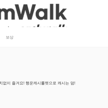
보상
치없이 즐겨요! 행운캐시룰렛으로 캐시는 덤!