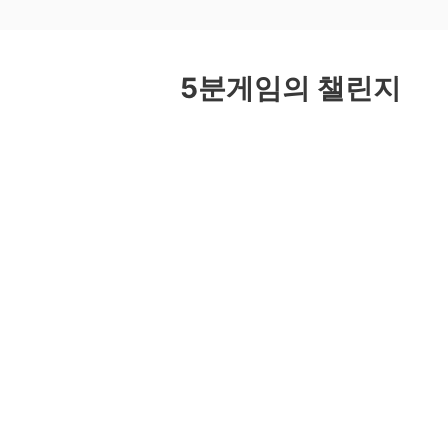
5분게임
의 챌린지