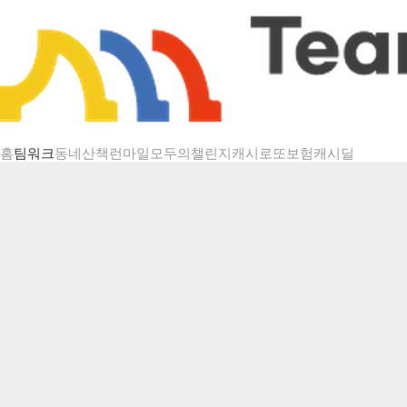
챌린지 상세
홈
팀워크
동네산책
런마일
모두의챌린지
캐시로또
보험
캐시딜