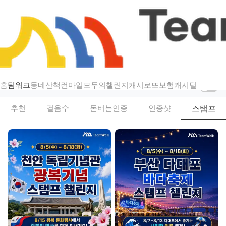
챌린지
팀워크 — 걷기·스탬프·인증샷 리워드 챌린지
홈
팀워크
동네산책
런마일
모두의챌린지
캐시로또
보험
캐시딜
새로운 챌린지가 열리면 알려드려요
스탬프
추천
걸음수
돈버는인증
인증샷