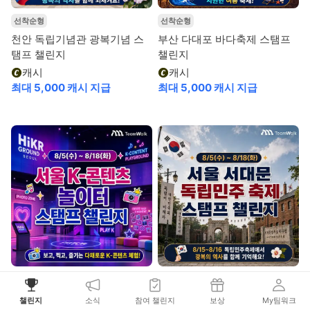
선착순형
선착순형
천안 독립기념관 광복기념 스
부산 다대포 바다축제 스탬프
탬프 챌린지
챌린지
캐시
캐시
최대 5,000 캐시 지급
최대 5,000 캐시 지급
선착순형
선착순형
서울 K-콘텐츠 놀이터 스탬프
서울 서대문독립민주 축제 스
챌린지
소식
참여 챌린지
보상
My팀워크