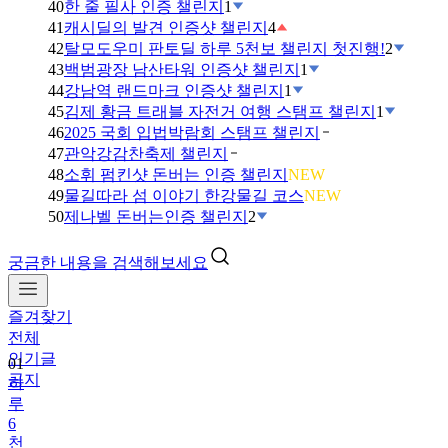
40
한 줄 필사 인증 챌린지
1
41
캐시딜의 발견 인증샷 챌린지
4
42
탈모도우미 판토딜 하루 5천보 챌린지 첫진행!
2
43
백범광장 남산타워 인증샷 챌린지
1
44
강남역 랜드마크 인증샷 챌린지
1
45
김제 황금 트래블 자전거 여행 스탬프 챌린지
1
46
2025 국회 입법박람회 스탬프 챌린지
47
관악강감찬축제 챌린지
48
소휘 펌킨샷 돈버는 인증 챌린지
NEW
49
물길따라 섬 이야기 한강물길 코스
NEW
50
제나벨 돈버는인증 챌린지
2
궁금한 내용을 검색해보세요
즐겨찾기
01
전체
하
인기글
루
공지
6
천
보