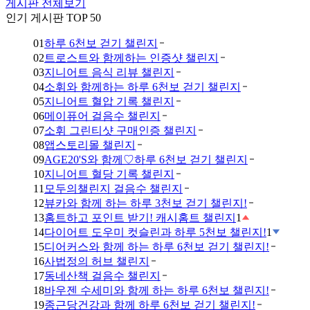
게시판 전체보기
인기 게시판 TOP 50
01
하루 6천보 걷기 챌린지
02
트로스트와 함께하는 인증샷 챌린지
03
지니어트 음식 리뷰 챌린지
04
소휘와 함께하는 하루 6천보 걷기 챌린지
05
지니어트 혈압 기록 챌린지
06
메이퓨어 걸음수 챌린지
07
소휘 그린티샷 구매인증 챌린지
08
앱스토리몰 챌린지
09
AGE20'S와 함께♡하루 6천보 걷기 챌린지
10
지니어트 혈당 기록 챌린지
11
모두의챌린지 걸음수 챌린지
12
뷰카와 함께 하는 하루 3천보 걷기 챌린지!
13
홈트하고 포인트 받기! 캐시홈트 챌린지
1
14
다이어트 도우미 컷슬린과 하루 5천보 챌린지!
1
15
디어커스와 함께 하는 하루 6천보 걷기 챌린지!
16
사법정의 허브 챌린지
17
동네산책 걸음수 챌린지
18
바우젠 수세미와 함께 하는 하루 6천보 챌린지!
19
종근당건강과 함께 하루 6천보 걷기 챌린지!