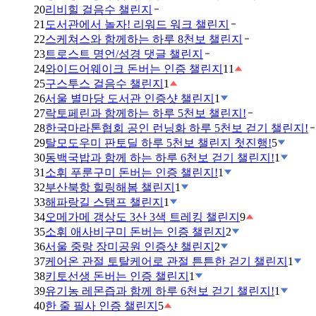
20
리비힐 걸음수 챌린지
21
도서관에서 놀자! 리워드 워크 챌린지
22
스케쳐스와 함께하는 하루 8천보 챌린지
23
트로스트 명언/성경 댓글 챌린지
24
와이드어웨이크 돈버는 인증 챌린지
11
25
구스투스 걸음수 챌린지
1
26
서울 별마당 도서관 인증샷 챌린지
1
27
락토페린과 함께하는 하루 5천보 챌린지!
28
한국마라톤협회 공인 런닝화 하루 5천보 걷기 챌린지!
29
탈모도우미 판토딜 하루 5천보 챌린지 첫진행!
5
30
동백국밥과 함께 하는 하루 6천보 걷기 챌린지!
1
31
소휘 푸룬구미 돈버는 인증 챌린지!
1
32
부산북항 힐링해봄 챌린지
1
33
해파랑길 스탬프 챌린지
1
34
오메가메 갱상도 3산 3색 트레킹 챌린지
9
35
소휘 애사비구미 돈버는 인증 챌린지
2
36
서울 중랑 장미공원 인증샷 챌린지
2
37
케어온 관절 토탈케어로 관절 튼튼한 걷기 챌린지
1
38
키토선생 돈버는 인증 챌린지
1
39
유기농 레몬즙과 함께 하루 6천보 걷기 챌린지!
1
40
한 줄 필사 인증 챌린지
5