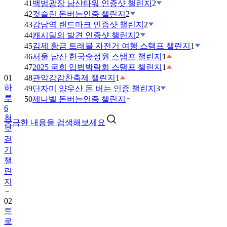
41
백범광장 남산타워 인증샷 챌린지
2
42
컷슬린 돈버는인증 챌린지
2
43
강남역 랜드마크 인증샷 챌린지
2
44
캐시딜의 발견 인증샷 챌린지
2
45
김제 황금 트래블 자전거 여행 스탬프 챌린지
1
46
서울 남산 한국숲정원 스탬프 챌린지
1
47
2025 국회 입법박람회 스탬프 챌린지
1
01
48
관악강감찬축제 챌린지
1
하
49
단자미 양우산 돈 버는 인증 챌린지
3
루
50
제나벨 돈버는인증 챌린지
6
천
궁금한 내용을 검색해보세요
보
걷
기
챌
린
지
02
트
로