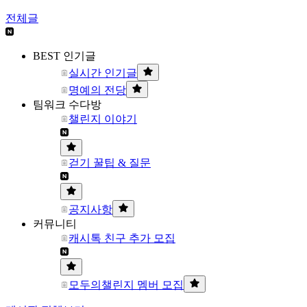
전체글
BEST 인기글
실시간 인기글
명예의 전당
팀워크 수다방
챌린지 이야기
걷기 꿀팁 & 질문
공지사항
커뮤니티
캐시톡 친구 추가 모집
모두의챌린지 멤버 모집