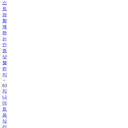
스
트
와
함
께
하
는
인
증
샷
챌
린
지
03
지
니
어
트
음
식
리