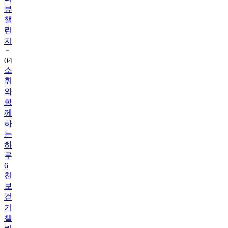
뷰
챌
린
지
04
소
휘
와
함
께
하
는
하
루
6
천
보
걷
기
챌