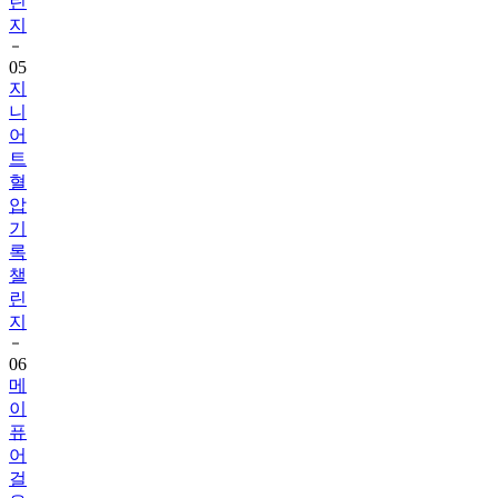
린
지
05
지
니
어
트
혈
압
기
록
챌
린
지
06
메
이
퓨
어
걸