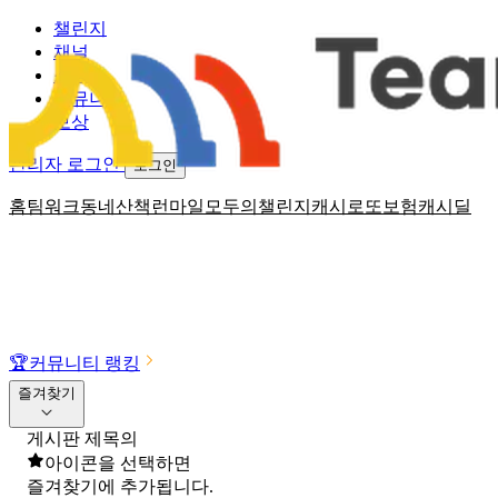
챌린지
채널
소식
커뮤니티
보상
관리자 로그인
로그인
홈
팀워크
동네산책
런마일
모두의챌린지
캐시로또
보험
캐시딜
🏆
커뮤니티 랭킹
즐겨찾기
게시판 제목의
아이콘을 선택하면
즐겨찾기에 추가됩니다.