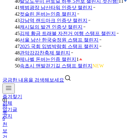
40
탈모도우미 판토딜 하루 5천보 챌린지 첫진행!
11
41
백범광장 남산타워 인증샷 챌린지
42
컷슬린 돈버는인증 챌린지
43
강남역 랜드마크 인증샷 챌린지
44
캐시딜의 발견 인증샷 챌린지
45
김제 황금 트래블 자전거 여행 스탬프 챌린지
46
서울 남산 한국숲정원 스탬프 챌린지
47
2025 국회 입법박람회 스탬프 챌린지
48
관악강감찬축제 챌린지
49
제나벨 돈버는인증 챌린지
1
50
속초시 맨발걷기길 스탬프 챌린지
NEW
궁금한 내용을 검색해보세요
즐겨찾기
01
전체
하
인기글
루
공지
6
천
보
걷