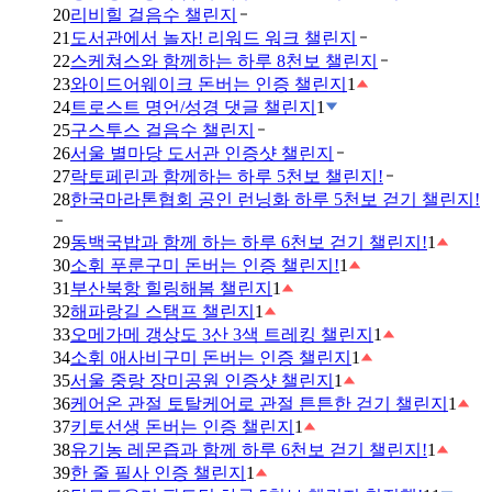
20
리비힐 걸음수 챌린지
21
도서관에서 놀자! 리워드 워크 챌린지
22
스케쳐스와 함께하는 하루 8천보 챌린지
23
와이드어웨이크 돈버는 인증 챌린지
1
24
트로스트 명언/성경 댓글 챌린지
1
25
구스투스 걸음수 챌린지
26
서울 별마당 도서관 인증샷 챌린지
27
락토페린과 함께하는 하루 5천보 챌린지!
28
한국마라톤협회 공인 런닝화 하루 5천보 걷기 챌린지!
29
동백국밥과 함께 하는 하루 6천보 걷기 챌린지!
1
30
소휘 푸룬구미 돈버는 인증 챌린지!
1
31
부산북항 힐링해봄 챌린지
1
32
해파랑길 스탬프 챌린지
1
33
오메가메 갱상도 3산 3색 트레킹 챌린지
1
34
소휘 애사비구미 돈버는 인증 챌린지
1
35
서울 중랑 장미공원 인증샷 챌린지
1
36
케어온 관절 토탈케어로 관절 튼튼한 걷기 챌린지
1
37
키토선생 돈버는 인증 챌린지
1
38
유기농 레몬즙과 함께 하루 6천보 걷기 챌린지!
1
39
한 줄 필사 인증 챌린지
1