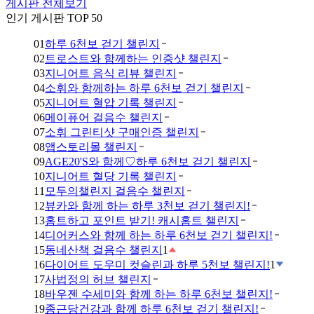
게시판 전체보기
인기 게시판 TOP 50
01
하루 6천보 걷기 챌린지
02
트로스트와 함께하는 인증샷 챌린지
03
지니어트 음식 리뷰 챌린지
04
소휘와 함께하는 하루 6천보 걷기 챌린지
05
지니어트 혈압 기록 챌린지
06
메이퓨어 걸음수 챌린지
07
소휘 그린티샷 구매인증 챌린지
08
앱스토리몰 챌린지
09
AGE20'S와 함께♡하루 6천보 걷기 챌린지
10
지니어트 혈당 기록 챌린지
11
모두의챌린지 걸음수 챌린지
12
뷰카와 함께 하는 하루 3천보 걷기 챌린지!
13
홈트하고 포인트 받기! 캐시홈트 챌린지
14
디어커스와 함께 하는 하루 6천보 걷기 챌린지!
15
동네산책 걸음수 챌린지
1
16
다이어트 도우미 컷슬린과 하루 5천보 챌린지!
1
17
사법정의 허브 챌린지
18
바우젠 수세미와 함께 하는 하루 6천보 챌린지!
19
종근당건강과 함께 하루 6천보 걷기 챌린지!