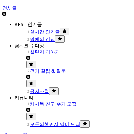
전체글
BEST 인기글
실시간 인기글
명예의 전당
팀워크 수다방
챌린지 이야기
걷기 꿀팁 & 질문
공지사항
커뮤니티
캐시톡 친구 추가 모집
모두의챌린지 멤버 모집