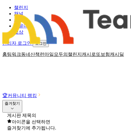
챌린지
채널
소식
커뮤니티
보상
관리자 로그인
로그인
홈
팀워크
동네산책
런마일
모두의챌린지
캐시로또
보험
캐시딜
🏆
커뮤니티 랭킹
즐겨찾기
게시판 제목의
아이콘을 선택하면
즐겨찾기에 추가됩니다.