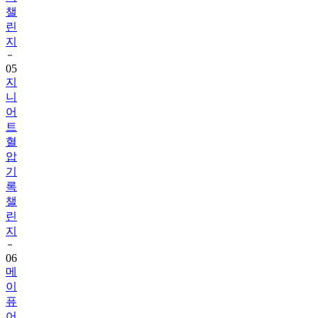
챌
린
지
05
지
니
어
트
혈
압
기
록
챌
린
지
06
메
이
퓨
어