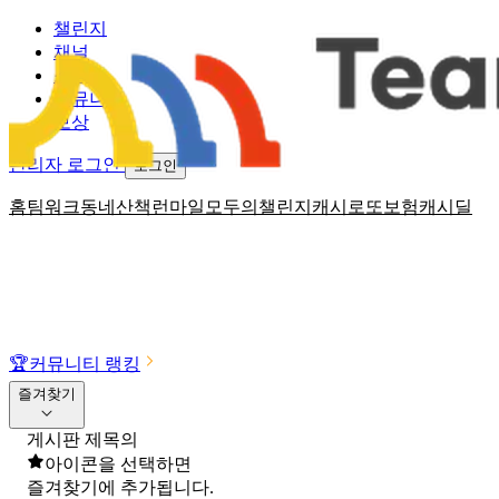
챌린지
채널
소식
커뮤니티
보상
관리자 로그인
로그인
홈
팀워크
동네산책
런마일
모두의챌린지
캐시로또
보험
캐시딜
🏆
커뮤니티 랭킹
즐겨찾기
게시판 제목의
아이콘을 선택하면
즐겨찾기에 추가됩니다.