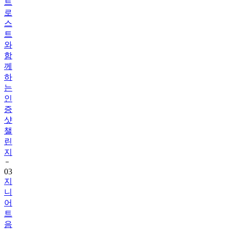
트
로
스
트
와
함
께
하
는
인
증
샷
챌
린
지
03
지
니
어
트
음