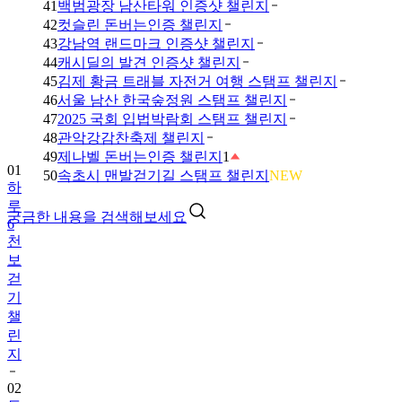
41
백범광장 남산타워 인증샷 챌린지
42
컷슬린 돈버는인증 챌린지
43
강남역 랜드마크 인증샷 챌린지
44
캐시딜의 발견 인증샷 챌린지
45
김제 황금 트래블 자전거 여행 스탬프 챌린지
46
서울 남산 한국숲정원 스탬프 챌린지
47
2025 국회 입법박람회 스탬프 챌린지
48
관악강감찬축제 챌린지
49
제나벨 돈버는인증 챌린지
1
01
50
속초시 맨발걷기길 스탬프 챌린지
NEW
하
루
궁금한 내용을 검색해보세요
6
천
보
걷
기
챌
린
지
02