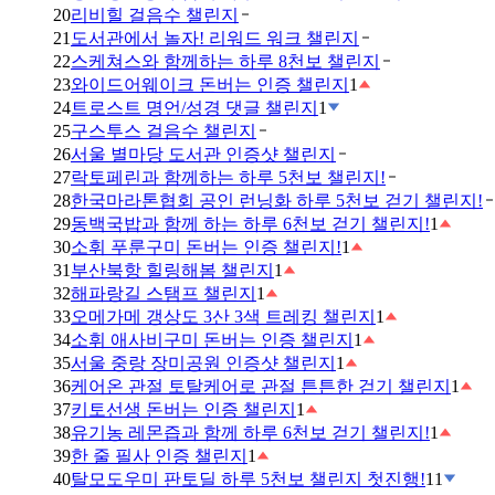
20
리비힐 걸음수 챌린지
21
도서관에서 놀자! 리워드 워크 챌린지
22
스케쳐스와 함께하는 하루 8천보 챌린지
23
와이드어웨이크 돈버는 인증 챌린지
1
24
트로스트 명언/성경 댓글 챌린지
1
25
구스투스 걸음수 챌린지
26
서울 별마당 도서관 인증샷 챌린지
27
락토페린과 함께하는 하루 5천보 챌린지!
28
한국마라톤협회 공인 런닝화 하루 5천보 걷기 챌린지!
29
동백국밥과 함께 하는 하루 6천보 걷기 챌린지!
1
30
소휘 푸룬구미 돈버는 인증 챌린지!
1
31
부산북항 힐링해봄 챌린지
1
32
해파랑길 스탬프 챌린지
1
33
오메가메 갱상도 3산 3색 트레킹 챌린지
1
34
소휘 애사비구미 돈버는 인증 챌린지
1
35
서울 중랑 장미공원 인증샷 챌린지
1
36
케어온 관절 토탈케어로 관절 튼튼한 걷기 챌린지
1
37
키토선생 돈버는 인증 챌린지
1
38
유기농 레몬즙과 함께 하루 6천보 걷기 챌린지!
1
39
한 줄 필사 인증 챌린지
1
40
탈모도우미 판토딜 하루 5천보 챌린지 첫진행!
11