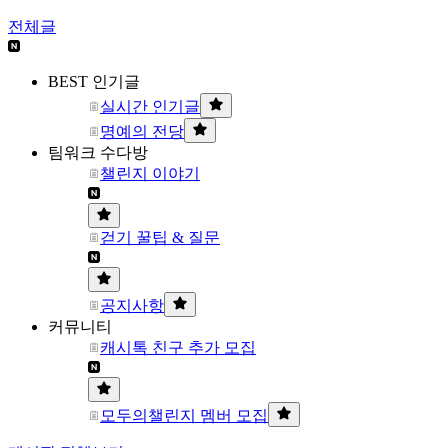
전체글
BEST 인기글
실시간 인기글
명예의 전당
팀워크 수다방
챌린지 이야기
걷기 꿀팁 & 질문
공지사항
커뮤니티
캐시톡 친구 추가 모집
모두의챌린지 멤버 모집