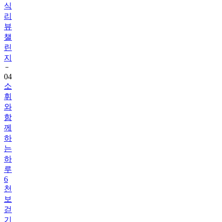
식
리
뷰
챌
린
지
04
소
휘
와
함
께
하
는
하
루
6
천
보
걷
기