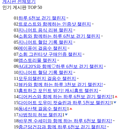
게시판 전체보기
인기 게시판 TOP 50
01
하루 6천보 걷기 챌린지
02
트로스트와 함께하는 인증샷 챌린지
03
지니어트 음식 리뷰 챌린지
04
소휘와 함께하는 하루 6천보 걷기 챌린지
05
지니어트 혈압 기록 챌린지
06
메이퓨어 걸음수 챌린지
07
소휘 그린티샷 구매인증 챌린지
08
앱스토리몰 챌린지
09
AGE20'S와 함께♡하루 6천보 걷기 챌린지
10
지니어트 혈당 기록 챌린지
11
모두의챌린지 걸음수 챌린지
12
뷰카와 함께 하는 하루 3천보 걷기 챌린지!
13
홈트하고 포인트 받기! 캐시홈트 챌린지
14
디어커스와 함께 하는 하루 6천보 걷기 챌린지!
1
15
다이어트 도우미 컷슬린과 하루 5천보 챌린지!
1
16
동네산책 걸음수 챌린지
1
17
사법정의 허브 챌린지
1
18
바우젠 수세미와 함께 하는 하루 6천보 챌린지!
19
종근당건강과 함께 하루 6천보 걷기 챌린지!