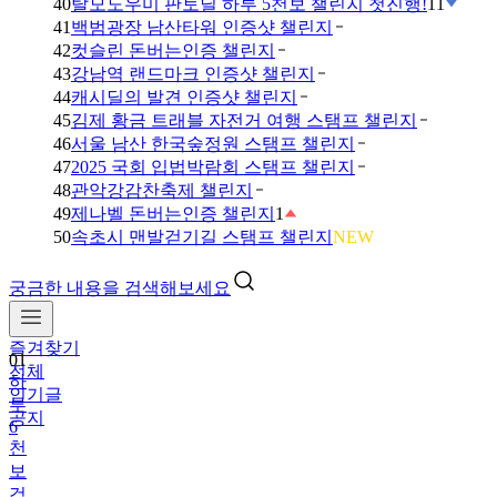
40
탈모도우미 판토딜 하루 5천보 챌린지 첫진행!
11
41
백범광장 남산타워 인증샷 챌린지
42
컷슬린 돈버는인증 챌린지
43
강남역 랜드마크 인증샷 챌린지
44
캐시딜의 발견 인증샷 챌린지
45
김제 황금 트래블 자전거 여행 스탬프 챌린지
46
서울 남산 한국숲정원 스탬프 챌린지
47
2025 국회 입법박람회 스탬프 챌린지
48
관악강감찬축제 챌린지
49
제나벨 돈버는인증 챌린지
1
50
속초시 맨발걷기길 스탬프 챌린지
NEW
궁금한 내용을 검색해보세요
즐겨찾기
01
전체
하
인기글
루
공지
6
천
보
걷