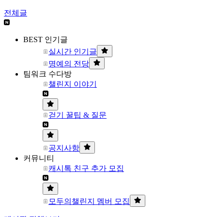
전체글
BEST 인기글
실시간 인기글
명예의 전당
팀워크 수다방
챌린지 이야기
걷기 꿀팁 & 질문
공지사항
커뮤니티
캐시톡 친구 추가 모집
모두의챌린지 멤버 모집