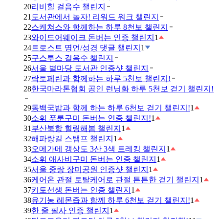
20
리비힐 걸음수 챌린지
21
도서관에서 놀자! 리워드 워크 챌린지
22
스케쳐스와 함께하는 하루 8천보 챌린지
23
와이드어웨이크 돈버는 인증 챌린지
1
24
트로스트 명언/성경 댓글 챌린지
1
25
구스투스 걸음수 챌린지
26
서울 별마당 도서관 인증샷 챌린지
27
락토페린과 함께하는 하루 5천보 챌린지!
28
한국마라톤협회 공인 런닝화 하루 5천보 걷기 챌린지!
29
동백국밥과 함께 하는 하루 6천보 걷기 챌린지!
1
30
소휘 푸룬구미 돈버는 인증 챌린지!
1
31
부산북항 힐링해봄 챌린지
1
32
해파랑길 스탬프 챌린지
1
33
오메가메 갱상도 3산 3색 트레킹 챌린지
1
34
소휘 애사비구미 돈버는 인증 챌린지
1
35
서울 중랑 장미공원 인증샷 챌린지
1
36
케어온 관절 토탈케어로 관절 튼튼한 걷기 챌린지
1
37
키토선생 돈버는 인증 챌린지
1
38
유기농 레몬즙과 함께 하루 6천보 걷기 챌린지!
1
39
한 줄 필사 인증 챌린지
1