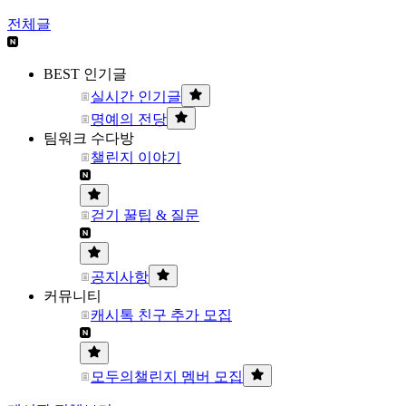
전체글
BEST 인기글
실시간 인기글
명예의 전당
팀워크 수다방
챌린지 이야기
걷기 꿀팁 & 질문
공지사항
커뮤니티
캐시톡 친구 추가 모집
모두의챌린지 멤버 모집