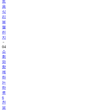
식
리
뷰
챌
린
지
04
소
휘
와
함
께
하
는
하
루
6
천
보
걷
기