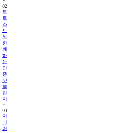
트
로
스
트
와
함
께
하
는
인
증
샷
챌
린
지
03
지
니
어
트
음