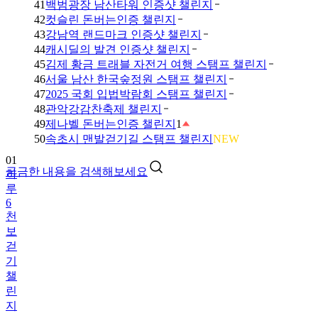
41
백범광장 남산타워 인증샷 챌린지
42
컷슬린 돈버는인증 챌린지
43
강남역 랜드마크 인증샷 챌린지
44
캐시딜의 발견 인증샷 챌린지
45
김제 황금 트래블 자전거 여행 스탬프 챌린지
46
서울 남산 한국숲정원 스탬프 챌린지
47
2025 국회 입법박람회 스탬프 챌린지
48
관악강감찬축제 챌린지
49
제나벨 돈버는인증 챌린지
1
01
50
속초시 맨발걷기길 스탬프 챌린지
NEW
하
루
궁금한 내용을 검색해보세요
6
천
보
걷
기
챌
린
지
02