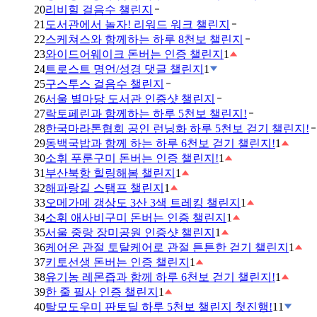
20
리비힐 걸음수 챌린지
21
도서관에서 놀자! 리워드 워크 챌린지
22
스케쳐스와 함께하는 하루 8천보 챌린지
23
와이드어웨이크 돈버는 인증 챌린지
1
24
트로스트 명언/성경 댓글 챌린지
1
25
구스투스 걸음수 챌린지
26
서울 별마당 도서관 인증샷 챌린지
27
락토페린과 함께하는 하루 5천보 챌린지!
28
한국마라톤협회 공인 런닝화 하루 5천보 걷기 챌린지!
29
동백국밥과 함께 하는 하루 6천보 걷기 챌린지!
1
30
소휘 푸룬구미 돈버는 인증 챌린지!
1
31
부산북항 힐링해봄 챌린지
1
32
해파랑길 스탬프 챌린지
1
33
오메가메 갱상도 3산 3색 트레킹 챌린지
1
34
소휘 애사비구미 돈버는 인증 챌린지
1
35
서울 중랑 장미공원 인증샷 챌린지
1
36
케어온 관절 토탈케어로 관절 튼튼한 걷기 챌린지
1
37
키토선생 돈버는 인증 챌린지
1
38
유기농 레몬즙과 함께 하루 6천보 걷기 챌린지!
1
39
한 줄 필사 인증 챌린지
1
40
탈모도우미 판토딜 하루 5천보 챌린지 첫진행!
11