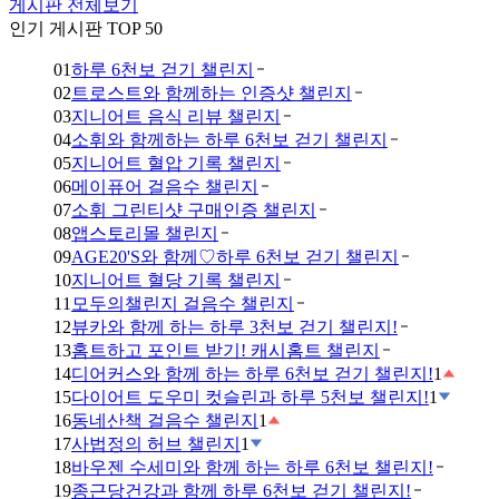
게시판 전체보기
인기 게시판 TOP 50
01
하루 6천보 걷기 챌린지
02
트로스트와 함께하는 인증샷 챌린지
03
지니어트 음식 리뷰 챌린지
04
소휘와 함께하는 하루 6천보 걷기 챌린지
05
지니어트 혈압 기록 챌린지
06
메이퓨어 걸음수 챌린지
07
소휘 그린티샷 구매인증 챌린지
08
앱스토리몰 챌린지
09
AGE20'S와 함께♡하루 6천보 걷기 챌린지
10
지니어트 혈당 기록 챌린지
11
모두의챌린지 걸음수 챌린지
12
뷰카와 함께 하는 하루 3천보 걷기 챌린지!
13
홈트하고 포인트 받기! 캐시홈트 챌린지
14
디어커스와 함께 하는 하루 6천보 걷기 챌린지!
1
15
다이어트 도우미 컷슬린과 하루 5천보 챌린지!
1
16
동네산책 걸음수 챌린지
1
17
사법정의 허브 챌린지
1
18
바우젠 수세미와 함께 하는 하루 6천보 챌린지!
19
종근당건강과 함께 하루 6천보 걷기 챌린지!