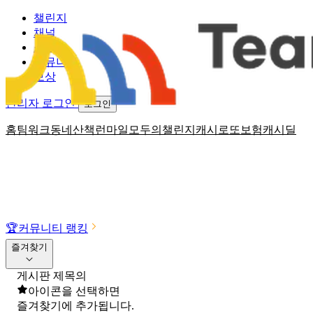
챌린지
채널
소식
커뮤니티
보상
관리자 로그인
로그인
홈
팀워크
동네산책
런마일
모두의챌린지
캐시로또
보험
캐시딜
🏆
커뮤니티 랭킹
즐겨찾기
게시판 제목의
아이콘을 선택하면
즐겨찾기에 추가됩니다.