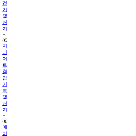
챌
린
지
05
지
니
어
트
혈
압
기
록
챌
린
지
06
메
이
퓨
어