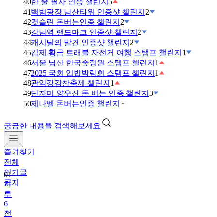
40
한 줄 필사 인증 챌린지
5
41
백범광장 남산타워 인증샷 챌린지
2
42
컷슬린 돈버는인증 챌린지
2
43
강남역 랜드마크 인증샷 챌린지
2
44
캐시딜의 발견 인증샷 챌린지
2
45
김제 황금 트래블 자전거 여행 스탬프 챌린지
1
46
서울 남산 한국숲정원 스탬프 챌린지
1
47
2025 국회 입법박람회 스탬프 챌린지
1
48
관악강감찬축제 챌린지
1
49
단자미 양우산 돈 버는 인증 챌린지
3
50
제나벨 돈버는인증 챌린지
궁금한 내용을 검색해보세요
즐겨찾기
01
전체
하
인기글
루
공지
6
천
보
걷