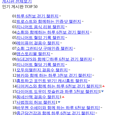
게시판 전체보기
인기 게시판 TOP 50
01
하루 6천보 걷기 챌린지
02
트로스트와 함께하는 인증샷 챌린지
03
지니어트 음식 리뷰 챌린지
04
소휘와 함께하는 하루 6천보 걷기 챌린지
05
지니어트 혈압 기록 챌린지
06
메이퓨어 걸음수 챌린지
07
소휘 그린티샷 구매인증 챌린지
08
앱스토리몰 챌린지
09
AGE20'S와 함께♡하루 6천보 걷기 챌린지
10
지니어트 혈당 기록 챌린지
11
모두의챌린지 걸음수 챌린지
12
뷰카와 함께 하는 하루 3천보 걷기 챌린지!
13
홈트하고 포인트 받기! 캐시홈트 챌린지
14
디어커스와 함께 하는 하루 6천보 걷기 챌린지!
1
15
다이어트 도우미 컷슬린과 하루 5천보 챌린지!
1
16
동네산책 걸음수 챌린지
1
17
사법정의 허브 챌린지
1
18
바우젠 수세미와 함께 하는 하루 6천보 챌린지!
19
종근당건강과 함께 하루 6천보 걷기 챌린지!