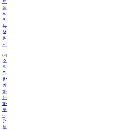
식
리
뷰
챌
린
지
04
소
휘
와
함
께
하
는
하
루
6
천
보
걷
기