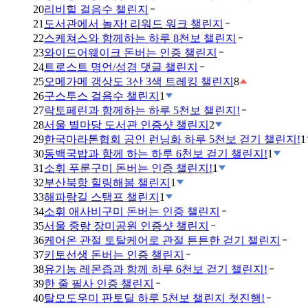
20
리비힐 걸음수 챌린지
21
도서관에서 놀자! 리워드 워크 챌린지
22
스케쳐스와 함께하는 하루 8천보 챌린지
23
와이드어웨이크 돈버는 인증 챌린지
24
트로스트 명언/성경 댓글 챌린지
25
오메가메 갱상도 3산 3색 트레킹 챌린지
8
26
구스투스 걸음수 챌린지
1
27
락토페린과 함께하는 하루 5천보 챌린지!
28
서울 별마당 도서관 인증샷 챌린지
2
29
한국마라톤협회 공인 런닝화 하루 5천보 걷기 챌린지!
1
30
동백국밥과 함께 하는 하루 6천보 걷기 챌린지!
1
31
소휘 푸룬구미 돈버는 인증 챌린지!
1
32
부산북항 힐링해봄 챌린지
1
33
해파랑길 스탬프 챌린지
1
34
소휘 애사비구미 돈버는 인증 챌린지
35
서울 중랑 장미공원 인증샷 챌린지
36
케어온 관절 토탈케어로 관절 튼튼한 걷기 챌린지
37
키토선생 돈버는 인증 챌린지
38
유기농 레몬즙과 함께 하루 6천보 걷기 챌린지!
39
한 줄 필사 인증 챌린지
40
탈모도우미 판토딜 하루 5천보 챌린지 첫진행!