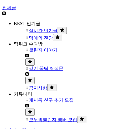
전체글
BEST 인기글
실시간 인기글
명예의 전당
팀워크 수다방
챌린지 이야기
걷기 꿀팁 & 질문
공지사항
커뮤니티
캐시톡 친구 추가 모집
모두의챌린지 멤버 모집