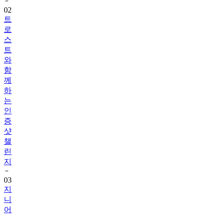
트
로
스
트
와
함
께
하
는
인
증
샷
챌
린
지
03
지
니
어
트
음