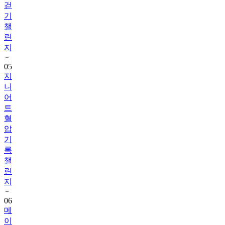
챌
린
지
05
지
니
어
트
혈
압
기
록
챌
린
지
06
메
이
퓨
어