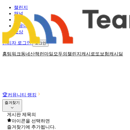
챌린지
채널
소식
커뮤니티
보상
관리자 로그인
로그인
홈
팀워크
동네산책
런마일
모두의챌린지
캐시로또
보험
캐시딜
🏆
커뮤니티 랭킹
즐겨찾기
게시판 제목의
아이콘을 선택하면
즐겨찾기에 추가됩니다.