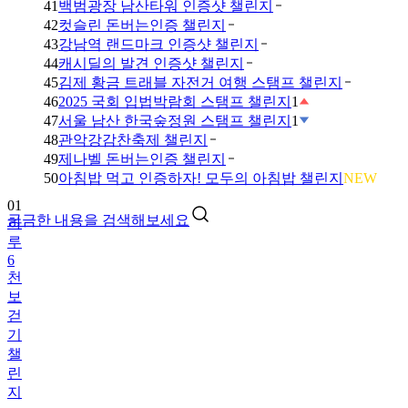
41
백범광장 남산타워 인증샷 챌린지
42
컷슬린 돈버는인증 챌린지
43
강남역 랜드마크 인증샷 챌린지
44
캐시딜의 발견 인증샷 챌린지
45
김제 황금 트래블 자전거 여행 스탬프 챌린지
46
2025 국회 입법박람회 스탬프 챌린지
1
47
서울 남산 한국숲정원 스탬프 챌린지
1
48
관악강감찬축제 챌린지
49
제나벨 돈버는인증 챌린지
01
50
아침밥 먹고 인증하자! 모두의 아침밥 챌린지
NEW
하
루
궁금한 내용을 검색해보세요
6
천
보
걷
기
챌
린
지
02