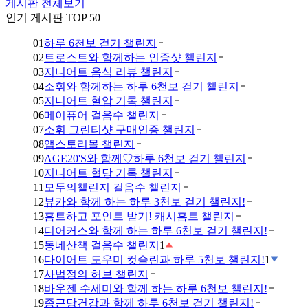
게시판 전체보기
인기 게시판 TOP 50
01
하루 6천보 걷기 챌린지
02
트로스트와 함께하는 인증샷 챌린지
03
지니어트 음식 리뷰 챌린지
04
소휘와 함께하는 하루 6천보 걷기 챌린지
05
지니어트 혈압 기록 챌린지
06
메이퓨어 걸음수 챌린지
07
소휘 그린티샷 구매인증 챌린지
08
앱스토리몰 챌린지
09
AGE20'S와 함께♡하루 6천보 걷기 챌린지
10
지니어트 혈당 기록 챌린지
11
모두의챌린지 걸음수 챌린지
12
뷰카와 함께 하는 하루 3천보 걷기 챌린지!
13
홈트하고 포인트 받기! 캐시홈트 챌린지
14
디어커스와 함께 하는 하루 6천보 걷기 챌린지!
15
동네산책 걸음수 챌린지
1
16
다이어트 도우미 컷슬린과 하루 5천보 챌린지!
1
17
사법정의 허브 챌린지
18
바우젠 수세미와 함께 하는 하루 6천보 챌린지!
19
종근당건강과 함께 하루 6천보 걷기 챌린지!