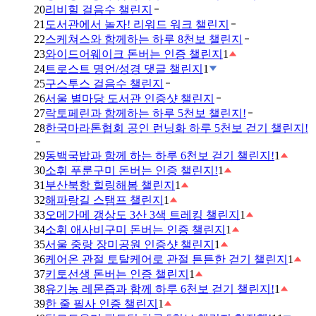
20
리비힐 걸음수 챌린지
21
도서관에서 놀자! 리워드 워크 챌린지
22
스케쳐스와 함께하는 하루 8천보 챌린지
23
와이드어웨이크 돈버는 인증 챌린지
1
24
트로스트 명언/성경 댓글 챌린지
1
25
구스투스 걸음수 챌린지
26
서울 별마당 도서관 인증샷 챌린지
27
락토페린과 함께하는 하루 5천보 챌린지!
28
한국마라톤협회 공인 런닝화 하루 5천보 걷기 챌린지!
29
동백국밥과 함께 하는 하루 6천보 걷기 챌린지!
1
30
소휘 푸룬구미 돈버는 인증 챌린지!
1
31
부산북항 힐링해봄 챌린지
1
32
해파랑길 스탬프 챌린지
1
33
오메가메 갱상도 3산 3색 트레킹 챌린지
1
34
소휘 애사비구미 돈버는 인증 챌린지
1
35
서울 중랑 장미공원 인증샷 챌린지
1
36
케어온 관절 토탈케어로 관절 튼튼한 걷기 챌린지
1
37
키토선생 돈버는 인증 챌린지
1
38
유기농 레몬즙과 함께 하루 6천보 걷기 챌린지!
1
39
한 줄 필사 인증 챌린지
1