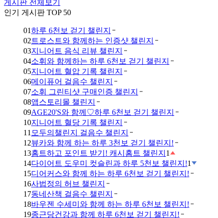
게시판 전체보기
인기 게시판 TOP 50
01
하루 6천보 걷기 챌린지
02
트로스트와 함께하는 인증샷 챌린지
03
지니어트 음식 리뷰 챌린지
04
소휘와 함께하는 하루 6천보 걷기 챌린지
05
지니어트 혈압 기록 챌린지
06
메이퓨어 걸음수 챌린지
07
소휘 그린티샷 구매인증 챌린지
08
앱스토리몰 챌린지
09
AGE20'S와 함께♡하루 6천보 걷기 챌린지
10
지니어트 혈당 기록 챌린지
11
모두의챌린지 걸음수 챌린지
12
뷰카와 함께 하는 하루 3천보 걷기 챌린지!
13
홈트하고 포인트 받기! 캐시홈트 챌린지
1
14
다이어트 도우미 컷슬린과 하루 5천보 챌린지!
1
15
디어커스와 함께 하는 하루 6천보 걷기 챌린지!
16
사법정의 허브 챌린지
17
동네산책 걸음수 챌린지
18
바우젠 수세미와 함께 하는 하루 6천보 챌린지!
19
종근당건강과 함께 하루 6천보 걷기 챌린지!