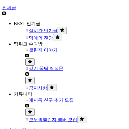
전체글
BEST 인기글
실시간 인기글
명예의 전당
팀워크 수다방
챌린지 이야기
걷기 꿀팁 & 질문
공지사항
커뮤니티
캐시톡 친구 추가 모집
모두의챌린지 멤버 모집