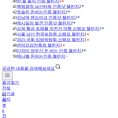
40
한 줄 필사 인증 챌린지
5
41
백범광장 남산타워 인증샷 챌린지
2
42
컷슬린 돈버는인증 챌린지
2
43
강남역 랜드마크 인증샷 챌린지
2
44
캐시딜의 발견 인증샷 챌린지
2
45
김제 황금 트래블 자전거 여행 스탬프 챌린지
1
46
서울 남산 한국숲정원 스탬프 챌린지
1
47
2025 국회 입법박람회 스탬프 챌린지
1
48
관악강감찬축제 챌린지
1
49
단자미 양우산 돈 버는 인증 챌린지
3
50
제나벨 돈버는인증 챌린지
궁금한 내용을 검색해보세요
즐겨찾기
01
전체
하
인기글
루
공지
6
천
보
걷