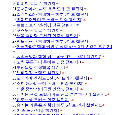
20
리비힐 걸음수 챌린지
21
도서관에서 놀자! 리워드 워크 챌린지
22
스케쳐스와 함께하는 하루 8천보 챌린지
23
와이드어웨이크 돈버는 인증 챌린지
1
24
트로스트 명언/성경 댓글 챌린지
1
25
구스투스 걸음수 챌린지
26
서울 별마당 도서관 인증샷 챌린지
27
락토페린과 함께하는 하루 5천보 챌린지!
28
한국마라톤협회 공인 런닝화 하루 5천보 걷기 챌린지!
29
동백국밥과 함께 하는 하루 6천보 걷기 챌린지!
1
30
소휘 푸룬구미 돈버는 인증 챌린지!
1
31
부산북항 힐링해봄 챌린지
1
32
해파랑길 스탬프 챌린지
1
33
오메가메 갱상도 3산 3색 트레킹 챌린지
1
34
소휘 애사비구미 돈버는 인증 챌린지
1
35
서울 중랑 장미공원 인증샷 챌린지
1
36
케어온 관절 토탈케어로 관절 튼튼한 걷기 챌린지
1
37
키토선생 돈버는 인증 챌린지
1
38
유기농 레몬즙과 함께 하루 6천보 걷기 챌린지!
1
39
한 줄 필사 인증 챌린지
1