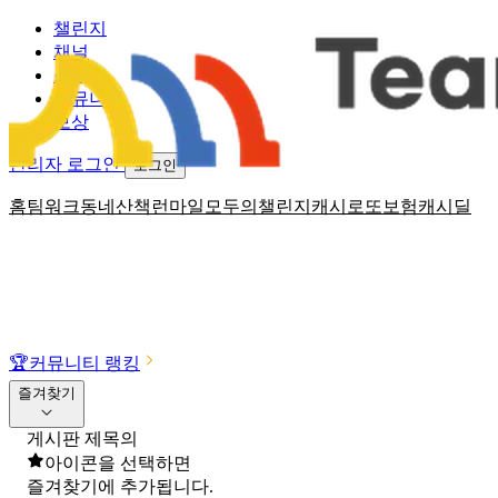
챌린지
채널
소식
커뮤니티
보상
관리자 로그인
로그인
홈
팀워크
동네산책
런마일
모두의챌린지
캐시로또
보험
캐시딜
🏆
커뮤니티 랭킹
즐겨찾기
게시판 제목의
아이콘을 선택하면
즐겨찾기에 추가됩니다.