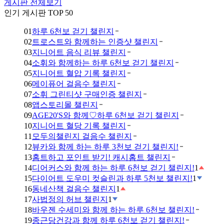
게시판 전체보기
인기 게시판 TOP 50
01
하루 6천보 걷기 챌린지
02
트로스트와 함께하는 인증샷 챌린지
03
지니어트 음식 리뷰 챌린지
04
소휘와 함께하는 하루 6천보 걷기 챌린지
05
지니어트 혈압 기록 챌린지
06
메이퓨어 걸음수 챌린지
07
소휘 그린티샷 구매인증 챌린지
08
앱스토리몰 챌린지
09
AGE20'S와 함께♡하루 6천보 걷기 챌린지
10
지니어트 혈당 기록 챌린지
11
모두의챌린지 걸음수 챌린지
12
뷰카와 함께 하는 하루 3천보 걷기 챌린지!
13
홈트하고 포인트 받기! 캐시홈트 챌린지
14
디어커스와 함께 하는 하루 6천보 걷기 챌린지!
1
15
다이어트 도우미 컷슬린과 하루 5천보 챌린지!
1
16
동네산책 걸음수 챌린지
1
17
사법정의 허브 챌린지
1
18
바우젠 수세미와 함께 하는 하루 6천보 챌린지!
19
종근당건강과 함께 하루 6천보 걷기 챌린지!