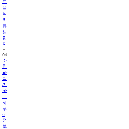
트
음
식
리
뷰
챌
린
지
04
소
휘
와
함
께
하
는
하
루
6
천
보