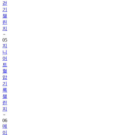
걷
기
챌
린
지
05
지
니
어
트
혈
압
기
록
챌
린
지
06
메
이