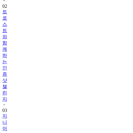
02
트
로
스
트
와
함
께
하
는
인
증
샷
챌
린
지
03
지
니
어