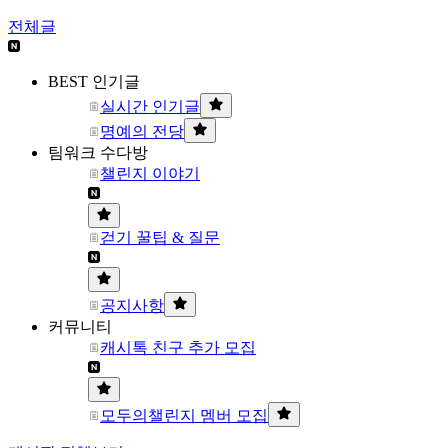
전체글
BEST 인기글
실시간 인기글
명예의 전당
팀워크 수다방
챌린지 이야기
걷기 꿀팁 & 질문
공지사항
커뮤니티
캐시톡 친구 추가 모집
모두의챌린지 멤버 모집