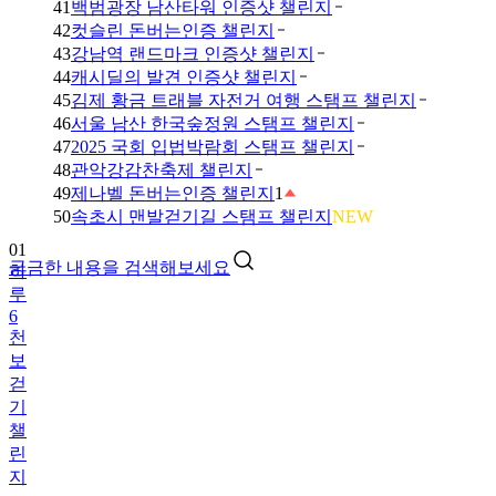
41
백범광장 남산타워 인증샷 챌린지
42
컷슬린 돈버는인증 챌린지
43
강남역 랜드마크 인증샷 챌린지
44
캐시딜의 발견 인증샷 챌린지
45
김제 황금 트래블 자전거 여행 스탬프 챌린지
46
서울 남산 한국숲정원 스탬프 챌린지
47
2025 국회 입법박람회 스탬프 챌린지
48
관악강감찬축제 챌린지
49
제나벨 돈버는인증 챌린지
1
50
속초시 맨발걷기길 스탬프 챌린지
NEW
01
궁금한 내용을 검색해보세요
하
루
6
천
보
걷
기
챌
린
지