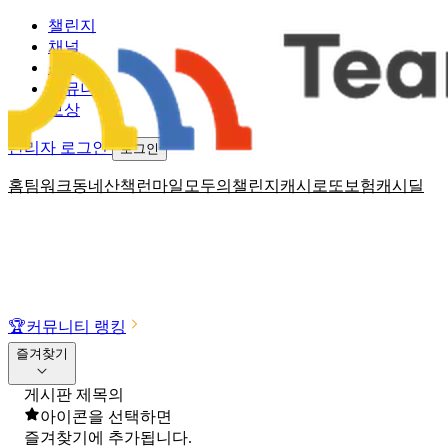
챌린지
채널
소식
커뮤니티
보상
관리자 로그인
로그인
홈
팀워크
동네산책
런마일
모두의챌린지
캐시로또
보험
캐시딜
🏆
커뮤니티 랭킹
즐겨찾기
게시판 제목의
아이콘을 선택하면
즐겨찾기에 추가됩니다.