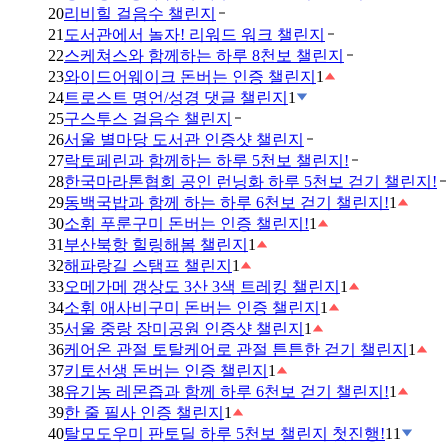
20
리비힐 걸음수 챌린지
21
도서관에서 놀자! 리워드 워크 챌린지
22
스케쳐스와 함께하는 하루 8천보 챌린지
23
와이드어웨이크 돈버는 인증 챌린지
1
24
트로스트 명언/성경 댓글 챌린지
1
25
구스투스 걸음수 챌린지
26
서울 별마당 도서관 인증샷 챌린지
27
락토페린과 함께하는 하루 5천보 챌린지!
28
한국마라톤협회 공인 런닝화 하루 5천보 걷기 챌린지!
29
동백국밥과 함께 하는 하루 6천보 걷기 챌린지!
1
30
소휘 푸룬구미 돈버는 인증 챌린지!
1
31
부산북항 힐링해봄 챌린지
1
32
해파랑길 스탬프 챌린지
1
33
오메가메 갱상도 3산 3색 트레킹 챌린지
1
34
소휘 애사비구미 돈버는 인증 챌린지
1
35
서울 중랑 장미공원 인증샷 챌린지
1
36
케어온 관절 토탈케어로 관절 튼튼한 걷기 챌린지
1
37
키토선생 돈버는 인증 챌린지
1
38
유기농 레몬즙과 함께 하루 6천보 걷기 챌린지!
1
39
한 줄 필사 인증 챌린지
1
40
탈모도우미 판토딜 하루 5천보 챌린지 첫진행!
11