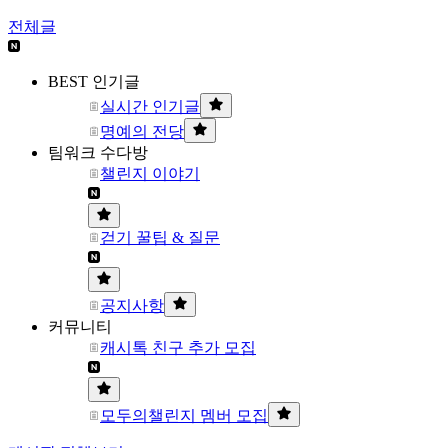
전체글
BEST 인기글
실시간 인기글
명예의 전당
팀워크 수다방
챌린지 이야기
걷기 꿀팁 & 질문
공지사항
커뮤니티
캐시톡 친구 추가 모집
모두의챌린지 멤버 모집