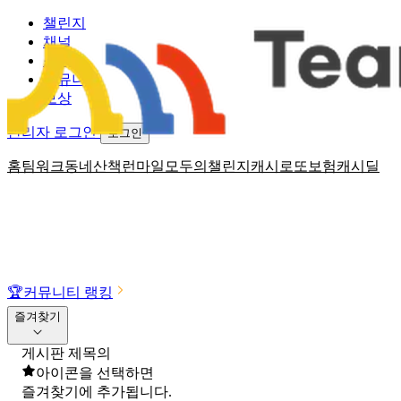
챌린지
채널
소식
커뮤니티
보상
관리자 로그인
로그인
홈
팀워크
동네산책
런마일
모두의챌린지
캐시로또
보험
캐시딜
🏆
커뮤니티 랭킹
즐겨찾기
게시판 제목의
아이콘을 선택하면
즐겨찾기에 추가됩니다.