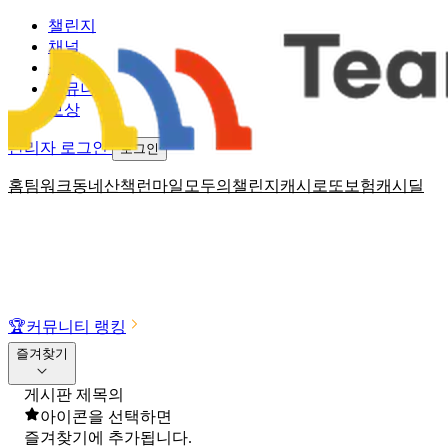
챌린지
채널
소식
커뮤니티
보상
관리자 로그인
로그인
홈
팀워크
동네산책
런마일
모두의챌린지
캐시로또
보험
캐시딜
🏆
커뮤니티 랭킹
즐겨찾기
게시판 제목의
아이콘을 선택하면
즐겨찾기에 추가됩니다.