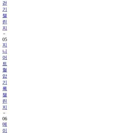
챌
린
지
05
지
니
어
트
혈
압
기
록
챌
린
지
06
메
이
퓨
어