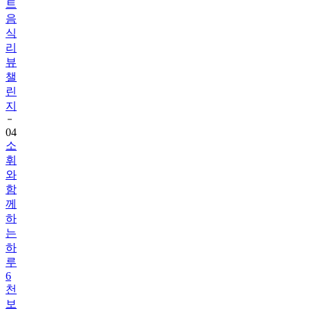
식
리
뷰
챌
린
지
04
소
휘
와
함
께
하
는
하
루
6
천
보
걷
기