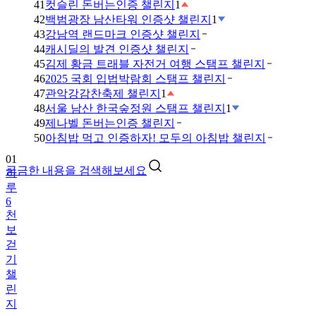
41
컷슬린 돈버는인증 챌린지
1
42
백범광장 남산타워 인증샷 챌린지
1
43
강남역 랜드마크 인증샷 챌린지
44
캐시딜의 발견 인증샷 챌린지
45
김제 황금 트래블 자전거 여행 스탬프 챌린지
46
2025 국회 입법박람회 스탬프 챌린지
47
관악강감찬축제 챌린지
1
48
서울 남산 한국숲정원 스탬프 챌린지
1
49
제나벨 돈버는인증 챌린지
01
50
아침밥 먹고 인증하자! 모두의 아침밥 챌린지
하
루
궁금한 내용을 검색해보세요
6
천
보
걷
기
챌
린
지
02