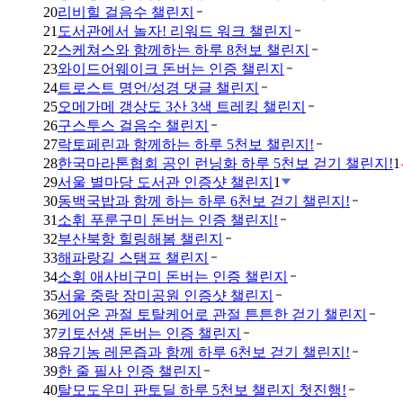
20
리비힐 걸음수 챌린지
21
도서관에서 놀자! 리워드 워크 챌린지
22
스케쳐스와 함께하는 하루 8천보 챌린지
23
와이드어웨이크 돈버는 인증 챌린지
24
트로스트 명언/성경 댓글 챌린지
25
오메가메 갱상도 3산 3색 트레킹 챌린지
26
구스투스 걸음수 챌린지
27
락토페린과 함께하는 하루 5천보 챌린지!
28
한국마라톤협회 공인 런닝화 하루 5천보 걷기 챌린지!
1
29
서울 별마당 도서관 인증샷 챌린지
1
30
동백국밥과 함께 하는 하루 6천보 걷기 챌린지!
31
소휘 푸룬구미 돈버는 인증 챌린지!
32
부산북항 힐링해봄 챌린지
33
해파랑길 스탬프 챌린지
34
소휘 애사비구미 돈버는 인증 챌린지
35
서울 중랑 장미공원 인증샷 챌린지
36
케어온 관절 토탈케어로 관절 튼튼한 걷기 챌린지
37
키토선생 돈버는 인증 챌린지
38
유기농 레몬즙과 함께 하루 6천보 걷기 챌린지!
39
한 줄 필사 인증 챌린지
40
탈모도우미 판토딜 하루 5천보 챌린지 첫진행!