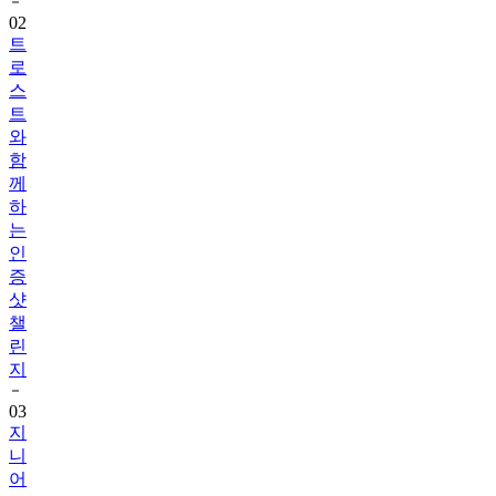
트
로
스
트
와
함
께
하
는
인
증
샷
챌
린
지
03
지
니
어
트
음