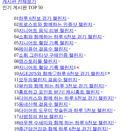
게시판 전체보기
인기 게시판 TOP 50
01
하루 6천보 걷기 챌린지
02
트로스트와 함께하는 인증샷 챌린지
03
지니어트 음식 리뷰 챌린지
04
소휘와 함께하는 하루 6천보 걷기 챌린지
05
지니어트 혈압 기록 챌린지
06
메이퓨어 걸음수 챌린지
07
소휘 그린티샷 구매인증 챌린지
08
앱스토리몰 챌린지
09
지니어트 혈당 기록 챌린지
1
10
AGE20'S와 함께♡하루 6천보 걷기 챌린지
1
11
모두의챌린지 걸음수 챌린지
12
뷰카와 함께 하는 하루 3천보 걷기 챌린지!
13
홈트하고 포인트 받기! 캐시홈트 챌린지
14
디어커스와 함께 하는 하루 6천보 걷기 챌린지!
15
동네산책 걸음수 챌린지
16
다이어트 도우미 컷슬린과 하루 5천보 챌린지!
17
사법정의 허브 챌린지
18
바우젠 수세미와 함께 하는 하루 6천보 챌린지!
19
종근당건강과 함께 하루 6천보 걷기 챌린지!