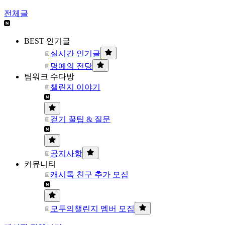
전체글
BEST 인기글
실시간 인기글
명예의 전당
팀워크 수다방
챌린지 이야기
걷기 꿀팁 & 질문
공지사항
커뮤니티
캐시톡 친구 추가 모집
모두의챌린지 멤버 모집