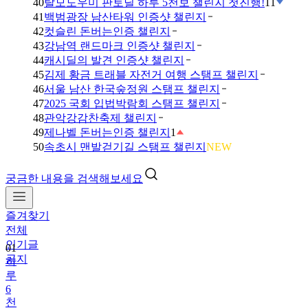
40
탈모도우미 판토딜 하루 5천보 챌린지 첫진행!
11
41
백범광장 남산타워 인증샷 챌린지
42
컷슬린 돈버는인증 챌린지
43
강남역 랜드마크 인증샷 챌린지
44
캐시딜의 발견 인증샷 챌린지
45
김제 황금 트래블 자전거 여행 스탬프 챌린지
46
서울 남산 한국숲정원 스탬프 챌린지
47
2025 국회 입법박람회 스탬프 챌린지
48
관악강감찬축제 챌린지
49
제나벨 돈버는인증 챌린지
1
50
속초시 맨발걷기길 스탬프 챌린지
NEW
궁금한 내용을 검색해보세요
즐겨찾기
01
전체
하
인기글
루
공지
6
천
보
걷