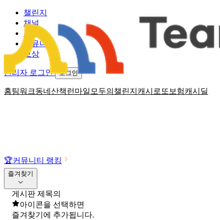
챌린지
채널
소식
커뮤니티
보상
관리자 로그인
로그인
홈
팀워크
동네산책
런마일
모두의챌린지
캐시로또
보험
캐시딜
🏆
커뮤니티 랭킹
즐겨찾기
게시판 제목의
아이콘을 선택하면
즐겨찾기에 추가됩니다.