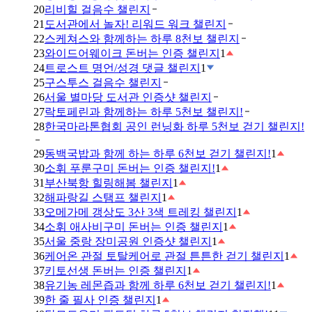
20
리비힐 걸음수 챌린지
21
도서관에서 놀자! 리워드 워크 챌린지
22
스케쳐스와 함께하는 하루 8천보 챌린지
23
와이드어웨이크 돈버는 인증 챌린지
1
24
트로스트 명언/성경 댓글 챌린지
1
25
구스투스 걸음수 챌린지
26
서울 별마당 도서관 인증샷 챌린지
27
락토페린과 함께하는 하루 5천보 챌린지!
28
한국마라톤협회 공인 런닝화 하루 5천보 걷기 챌린지!
29
동백국밥과 함께 하는 하루 6천보 걷기 챌린지!
1
30
소휘 푸룬구미 돈버는 인증 챌린지!
1
31
부산북항 힐링해봄 챌린지
1
32
해파랑길 스탬프 챌린지
1
33
오메가메 갱상도 3산 3색 트레킹 챌린지
1
34
소휘 애사비구미 돈버는 인증 챌린지
1
35
서울 중랑 장미공원 인증샷 챌린지
1
36
케어온 관절 토탈케어로 관절 튼튼한 걷기 챌린지
1
37
키토선생 돈버는 인증 챌린지
1
38
유기농 레몬즙과 함께 하루 6천보 걷기 챌린지!
1
39
한 줄 필사 인증 챌린지
1