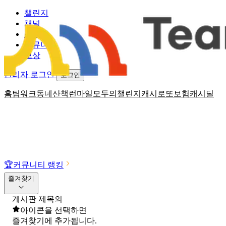
챌린지
채널
소식
커뮤니티
보상
관리자 로그인
로그인
홈
팀워크
동네산책
런마일
모두의챌린지
캐시로또
보험
캐시딜
🏆
커뮤니티 랭킹
즐겨찾기
게시판 제목의
아이콘을 선택하면
즐겨찾기에 추가됩니다.