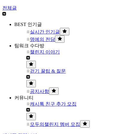
전체글
BEST 인기글
실시간 인기글
명예의 전당
팀워크 수다방
챌린지 이야기
걷기 꿀팁 & 질문
공지사항
커뮤니티
캐시톡 친구 추가 모집
모두의챌린지 멤버 모집