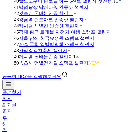
40
탈모도우미 판토딜 하루 5천보 챌린지 첫진행!
11
41
백범광장 남산타워 인증샷 챌린지
42
컷슬린 돈버는인증 챌린지
43
강남역 랜드마크 인증샷 챌린지
44
캐시딜의 발견 인증샷 챌린지
45
김제 황금 트래블 자전거 여행 스탬프 챌린지
46
서울 남산 한국숲정원 스탬프 챌린지
47
2025 국회 입법박람회 스탬프 챌린지
48
관악강감찬축제 챌린지
49
제나벨 돈버는인증 챌린지
1
50
속초시 맨발걷기길 스탬프 챌린지
NEW
궁금한 내용을 검색해보세요
즐겨찾기
전체
인기글
01
공지
하
루
6
천