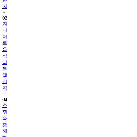
지
03
지
니
어
트
음
식
리
뷰
챌
린
지
04
소
휘
와
함
께