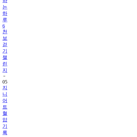
하
는
하
루
6
천
보
걷
기
챌
린
지
05
지
니
어
트
혈
압
기
록