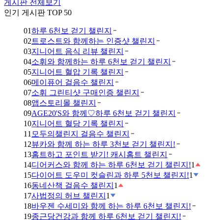
게시판 전체보기
인기 게시판 TOP 50
01
하루 6천보 걷기 챌린지
02
트로스트와 함께하는 인증샷 챌린지
03
지니어트 음식 리뷰 챌린지
04
소휘와 함께하는 하루 6천보 걷기 챌린지
05
지니어트 혈압 기록 챌린지
06
메이퓨어 걸음수 챌린지
07
소휘 그린티샷 구매인증 챌린지
08
앱스토리몰 챌린지
09
AGE20'S와 함께♡하루 6천보 걷기 챌린지
10
지니어트 혈당 기록 챌린지
11
모두의챌린지 걸음수 챌린지
12
뷰카와 함께 하는 하루 3천보 걷기 챌린지!
13
홈트하고 포인트 받기! 캐시홈트 챌린지
14
디어커스와 함께 하는 하루 6천보 걷기 챌린지!
1
15
다이어트 도우미 컷슬린과 하루 5천보 챌린지!
1
16
동네산책 걸음수 챌린지
1
17
사법정의 허브 챌린지
1
18
바우젠 수세미와 함께 하는 하루 6천보 챌린지!
19
종근당건강과 함께 하루 6천보 걷기 챌린지!