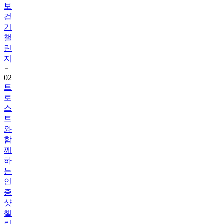
보
걷
기
챌
린
지
02
트
로
스
트
와
함
께
하
는
인
증
샷
챌
린