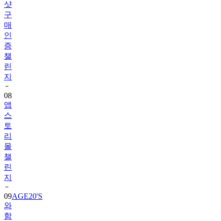
샷
구
매
인
증
챌
린
지
08
앱
스
토
리
몰
챌
린
지
09
AGE20'S
와
함