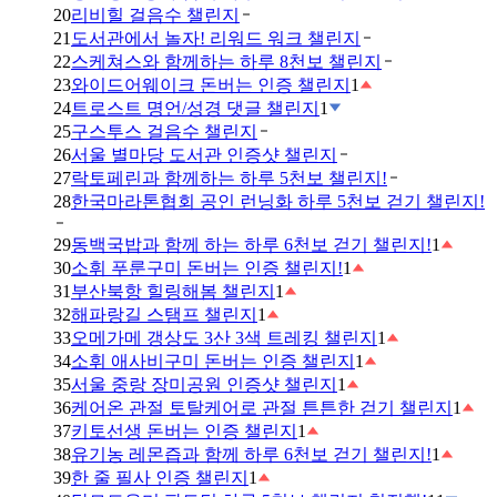
20
리비힐 걸음수 챌린지
21
도서관에서 놀자! 리워드 워크 챌린지
22
스케쳐스와 함께하는 하루 8천보 챌린지
23
와이드어웨이크 돈버는 인증 챌린지
1
24
트로스트 명언/성경 댓글 챌린지
1
25
구스투스 걸음수 챌린지
26
서울 별마당 도서관 인증샷 챌린지
27
락토페린과 함께하는 하루 5천보 챌린지!
28
한국마라톤협회 공인 런닝화 하루 5천보 걷기 챌린지!
29
동백국밥과 함께 하는 하루 6천보 걷기 챌린지!
1
30
소휘 푸룬구미 돈버는 인증 챌린지!
1
31
부산북항 힐링해봄 챌린지
1
32
해파랑길 스탬프 챌린지
1
33
오메가메 갱상도 3산 3색 트레킹 챌린지
1
34
소휘 애사비구미 돈버는 인증 챌린지
1
35
서울 중랑 장미공원 인증샷 챌린지
1
36
케어온 관절 토탈케어로 관절 튼튼한 걷기 챌린지
1
37
키토선생 돈버는 인증 챌린지
1
38
유기농 레몬즙과 함께 하루 6천보 걷기 챌린지!
1
39
한 줄 필사 인증 챌린지
1