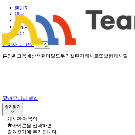
챌린지
채널
소식
커뮤니티
보상
관리자 로그인
로그인
홈
팀워크
동네산책
런마일
모두의챌린지
캐시로또
보험
캐시딜
🏆
커뮤니티 랭킹
즐겨찾기
게시판 제목의
아이콘을 선택하면
즐겨찾기에 추가됩니다.