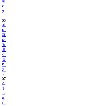
챌
린
지
06
메
이
퓨
어
걸
음
수
챌
린
지
07
소
휘
그
린
티