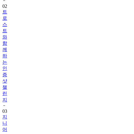
트
로
스
트
와
함
께
하
는
인
증
샷
챌
린
지
03
지
니
어
트
음