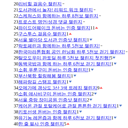
20
리비힐 걸음수 챌린지
21
도서관에서 놀자! 리워드 워크 챌린지
22
스케쳐스와 함께하는 하루 8천보 챌린지
23
트로스트 명언/성경 댓글 챌린지
24
와이드어웨이크 돈버는 인증 챌린지
11
25
구스투스 걸음수 챌린지
1
26
서울 별마당 도서관 인증샷 챌린지
1
27
락토페린과 함께하는 하루 5천보 챌린지!
28
한국마라톤협회 공인 런닝화 하루 5천보 걷기 챌린지!
29
탈모도우미 판토딜 하루 5천보 챌린지 첫진행!
5
30
동백국밥과 함께 하는 하루 6천보 걷기 챌린지!
1
31
소휘 푸룬구미 돈버는 인증 챌린지!
1
32
부산북항 힐링해봄 챌린지
1
33
해파랑길 스탬프 챌린지
1
34
오메가메 갱상도 3산 3색 트레킹 챌린지
9
35
소휘 애사비구미 돈버는 인증 챌린지
2
36
서울 중랑 장미공원 인증샷 챌린지
2
37
케어온 관절 토탈케어로 관절 튼튼한 걷기 챌린지
1
38
키토선생 돈버는 인증 챌린지
1
39
유기농 레몬즙과 함께 하루 6천보 걷기 챌린지!
1
40
한 줄 필사 인증 챌린지
5