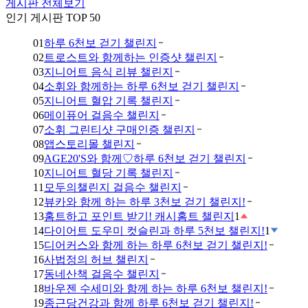
게시판 전체보기
인기 게시판 TOP 50
01
하루 6천보 걷기 챌린지
02
트로스트와 함께하는 인증샷 챌린지
03
지니어트 음식 리뷰 챌린지
04
소휘와 함께하는 하루 6천보 걷기 챌린지
05
지니어트 혈압 기록 챌린지
06
메이퓨어 걸음수 챌린지
07
소휘 그린티샷 구매인증 챌린지
08
앱스토리몰 챌린지
09
AGE20'S와 함께♡하루 6천보 걷기 챌린지
10
지니어트 혈당 기록 챌린지
11
모두의챌린지 걸음수 챌린지
12
뷰카와 함께 하는 하루 3천보 걷기 챌린지!
13
홈트하고 포인트 받기! 캐시홈트 챌린지
1
14
다이어트 도우미 컷슬린과 하루 5천보 챌린지!
1
15
디어커스와 함께 하는 하루 6천보 걷기 챌린지!
16
사법정의 허브 챌린지
17
동네산책 걸음수 챌린지
18
바우젠 수세미와 함께 하는 하루 6천보 챌린지!
19
종근당건강과 함께 하루 6천보 걷기 챌린지!