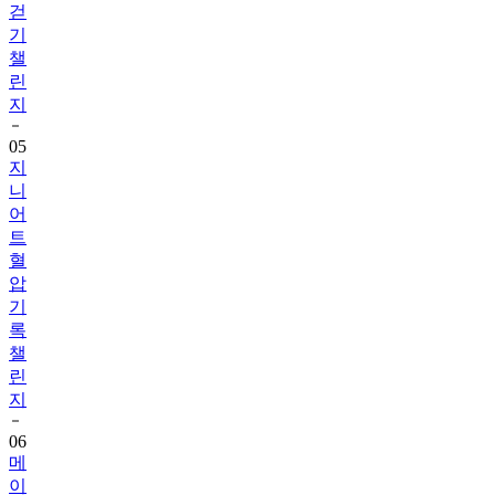
챌
린
지
05
지
니
어
트
혈
압
기
록
챌
린
지
06
메
이
퓨
어