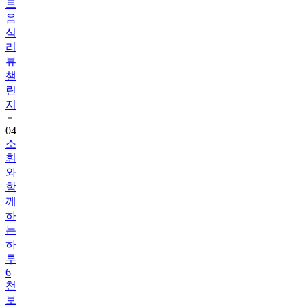
식
리
뷰
챌
린
지
04
소
휘
와
함
께
하
는
하
루
6
천
보
걷
기