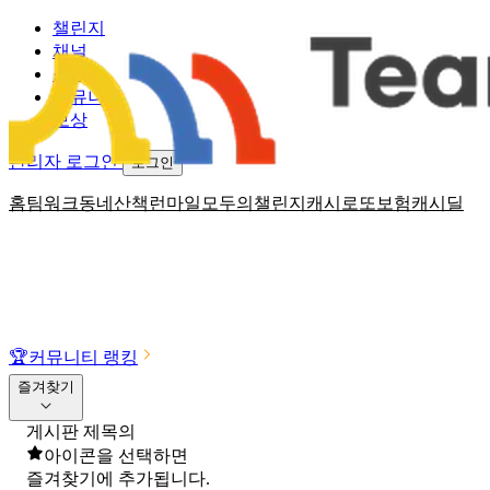
챌린지
채널
소식
커뮤니티
보상
관리자 로그인
로그인
홈
팀워크
동네산책
런마일
모두의챌린지
캐시로또
보험
캐시딜
🏆
커뮤니티 랭킹
즐겨찾기
게시판 제목의
아이콘을 선택하면
즐겨찾기에 추가됩니다.