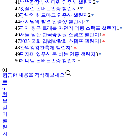
41
백범광장 남산타워 인증샷 챌린지
2
42
컷슬린 돈버는인증 챌린지
2
43
강남역 랜드마크 인증샷 챌린지
2
44
캐시딜의 발견 인증샷 챌린지
2
45
김제 황금 트래블 자전거 여행 스탬프 챌린지
1
46
서울 남산 한국숲정원 스탬프 챌린지
1
47
2025 국회 입법박람회 스탬프 챌린지
1
48
관악강감찬축제 챌린지
1
49
단자미 양우산 돈 버는 인증 챌린지
3
01
50
제나벨 돈버는인증 챌린지
하
루
궁금한 내용을 검색해보세요
6
천
보
걷
기
챌
린
지
02