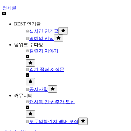
전체글
BEST 인기글
실시간 인기글
명예의 전당
팀워크 수다방
챌린지 이야기
걷기 꿀팁 & 질문
공지사항
커뮤니티
캐시톡 친구 추가 모집
모두의챌린지 멤버 모집