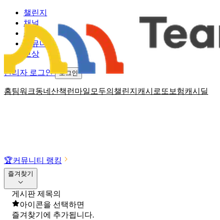
챌린지
채널
소식
커뮤니티
보상
관리자 로그인
로그인
홈
팀워크
동네산책
런마일
모두의챌린지
캐시로또
보험
캐시딜
🏆
커뮤니티 랭킹
즐겨찾기
게시판 제목의
아이콘을 선택하면
즐겨찾기에 추가됩니다.