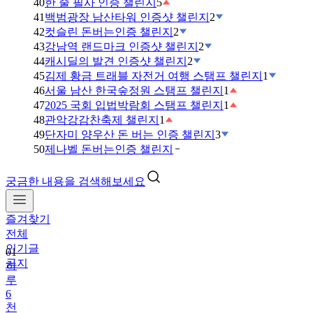
40
한 줄 필사 인증 챌린지
5
41
백범광장 남산타워 인증샷 챌린지
2
42
컷슬린 돈버는인증 챌린지
2
43
강남역 랜드마크 인증샷 챌린지
2
44
캐시딜의 발견 인증샷 챌린지
2
45
김제 황금 트래블 자전거 여행 스탬프 챌린지
1
46
서울 남산 한국숲정원 스탬프 챌린지
1
47
2025 국회 입법박람회 스탬프 챌린지
1
48
관악강감찬축제 챌린지
1
49
단자미 양우산 돈 버는 인증 챌린지
3
50
제나벨 돈버는인증 챌린지
궁금한 내용을 검색해보세요
즐겨찾기
01
전체
하
인기글
루
공지
6
천
보
걷