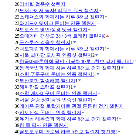
20
리비힐 걸음수 챌린지
21
도서관에서 놀자! 리워드 워크 챌린지
22
스케쳐스와 함께하는 하루 8천보 챌린지
23
와이드어웨이크 돈버는 인증 챌린지
24
트로스트 명언/성경 댓글 챌린지
25
오메가메 갱상도 3산 3색 트레킹 챌린지
8
26
구스투스 걸음수 챌린지
1
27
락토페린과 함께하는 하루 5천보 챌린지!
28
서울 별마당 도서관 인증샷 챌린지
2
29
한국마라톤협회 공인 런닝화 하루 5천보 걷기 챌린지!
1
30
동백국밥과 함께 하는 하루 6천보 걷기 챌린지!
1
31
소휘 푸룬구미 돈버는 인증 챌린지!
1
32
부산북항 힐링해봄 챌린지
1
33
해파랑길 스탬프 챌린지
1
34
소휘 애사비구미 돈버는 인증 챌린지
35
서울 중랑 장미공원 인증샷 챌린지
36
케어온 관절 토탈케어로 관절 튼튼한 걷기 챌린지
37
키토선생 돈버는 인증 챌린지
38
유기농 레몬즙과 함께 하루 6천보 걷기 챌린지!
39
한 줄 필사 인증 챌린지
40
탈모도우미 판토딜 하루 5천보 챌린지 첫진행!