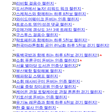
20
리비힐 걸음수 챌린지
21
도서관에서 놀자! 리워드 워크 챌린지
22
스케쳐스와 함께하는 하루 8천보 챌린지
23
와이드어웨이크 돈버는 인증 챌린지
24
트로스트 명언/성경 댓글 챌린지
25
오메가메 갱상도 3산 3색 트레킹 챌린지
26
구스투스 걸음수 챌린지
27
락토페린과 함께하는 하루 5천보 챌린지!
28
한국마라톤협회 공인 런닝화 하루 5천보 걷기 챌린지!
29
동백국밥과 함께 하는 하루 6천보 걷기 챌린지!
1
30
소휘 푸룬구미 돈버는 인증 챌린지!
1
31
서울 별마당 도서관 인증샷 챌린지
2
32
부산북항 힐링해봄 챌린지
33
해파랑길 스탬프 챌린지
34
소휘 애사비구미 돈버는 인증 챌린지
35
서울 중랑 장미공원 인증샷 챌린지
36
케어온 관절 토탈케어로 관절 튼튼한 걷기 챌린지
37
키토선생 돈버는 인증 챌린지
38
유기농 레몬즙과 함께 하루 6천보 걷기 챌린지!
39
한 줄 필사 인증 챌린지