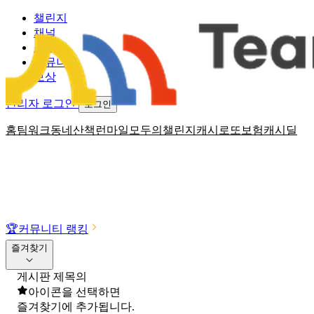
챌린지
채널
소식
커뮤니티
보상
관리자 로그인
로그인
홈
팀워크
동네산책
런마일
모두의챌린지
캐시로또
보험
캐시딜
🏆
커뮤니티 랭킹
즐겨찾기
게시판 제목의
아이콘을 선택하면
즐겨찾기에 추가됩니다.