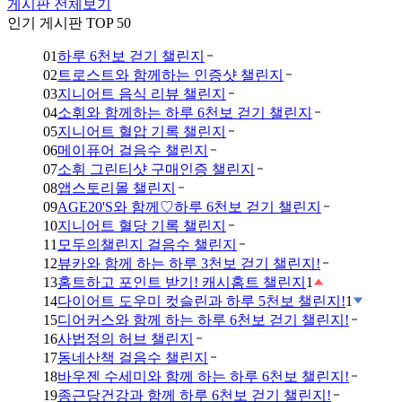
게시판 전체보기
인기 게시판 TOP 50
01
하루 6천보 걷기 챌린지
02
트로스트와 함께하는 인증샷 챌린지
03
지니어트 음식 리뷰 챌린지
04
소휘와 함께하는 하루 6천보 걷기 챌린지
05
지니어트 혈압 기록 챌린지
06
메이퓨어 걸음수 챌린지
07
소휘 그린티샷 구매인증 챌린지
08
앱스토리몰 챌린지
09
AGE20'S와 함께♡하루 6천보 걷기 챌린지
10
지니어트 혈당 기록 챌린지
11
모두의챌린지 걸음수 챌린지
12
뷰카와 함께 하는 하루 3천보 걷기 챌린지!
13
홈트하고 포인트 받기! 캐시홈트 챌린지
1
14
다이어트 도우미 컷슬린과 하루 5천보 챌린지!
1
15
디어커스와 함께 하는 하루 6천보 걷기 챌린지!
16
사법정의 허브 챌린지
17
동네산책 걸음수 챌린지
18
바우젠 수세미와 함께 하는 하루 6천보 챌린지!
19
종근당건강과 함께 하루 6천보 걷기 챌린지!