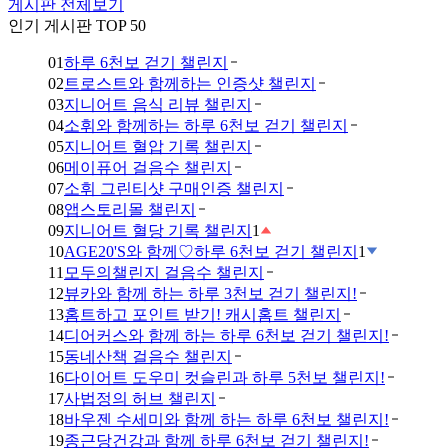
게시판 전체보기
인기 게시판 TOP 50
01
하루 6천보 걷기 챌린지
02
트로스트와 함께하는 인증샷 챌린지
03
지니어트 음식 리뷰 챌린지
04
소휘와 함께하는 하루 6천보 걷기 챌린지
05
지니어트 혈압 기록 챌린지
06
메이퓨어 걸음수 챌린지
07
소휘 그린티샷 구매인증 챌린지
08
앱스토리몰 챌린지
09
지니어트 혈당 기록 챌린지
1
10
AGE20'S와 함께♡하루 6천보 걷기 챌린지
1
11
모두의챌린지 걸음수 챌린지
12
뷰카와 함께 하는 하루 3천보 걷기 챌린지!
13
홈트하고 포인트 받기! 캐시홈트 챌린지
14
디어커스와 함께 하는 하루 6천보 걷기 챌린지!
15
동네산책 걸음수 챌린지
16
다이어트 도우미 컷슬린과 하루 5천보 챌린지!
17
사법정의 허브 챌린지
18
바우젠 수세미와 함께 하는 하루 6천보 챌린지!
19
종근당건강과 함께 하루 6천보 걷기 챌린지!