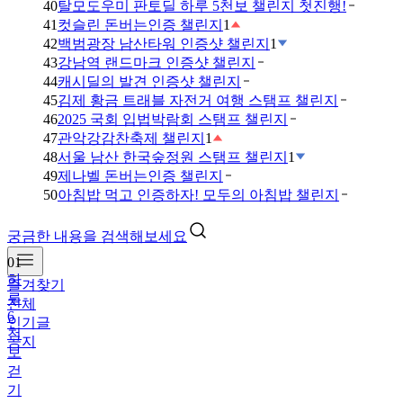
40
탈모도우미 판토딜 하루 5천보 챌린지 첫진행!
41
컷슬린 돈버는인증 챌린지
1
42
백범광장 남산타워 인증샷 챌린지
1
43
강남역 랜드마크 인증샷 챌린지
44
캐시딜의 발견 인증샷 챌린지
45
김제 황금 트래블 자전거 여행 스탬프 챌린지
46
2025 국회 입법박람회 스탬프 챌린지
47
관악강감찬축제 챌린지
1
48
서울 남산 한국숲정원 스탬프 챌린지
1
49
제나벨 돈버는인증 챌린지
50
아침밥 먹고 인증하자! 모두의 아침밥 챌린지
궁금한 내용을 검색해보세요
01
하
즐겨찾기
루
전체
6
인기글
천
공지
보
걷
기