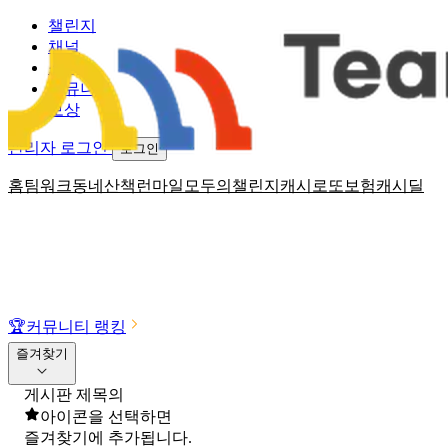
챌린지
채널
소식
커뮤니티
보상
관리자 로그인
로그인
홈
팀워크
동네산책
런마일
모두의챌린지
캐시로또
보험
캐시딜
🏆
커뮤니티 랭킹
즐겨찾기
게시판 제목의
아이콘을 선택하면
즐겨찾기에 추가됩니다.