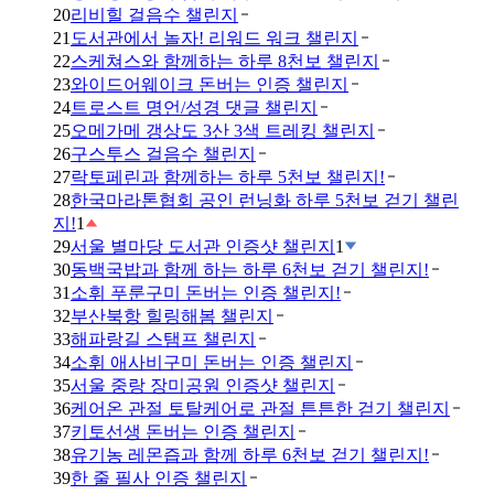
20
리비힐 걸음수 챌린지
21
도서관에서 놀자! 리워드 워크 챌린지
22
스케쳐스와 함께하는 하루 8천보 챌린지
23
와이드어웨이크 돈버는 인증 챌린지
24
트로스트 명언/성경 댓글 챌린지
25
오메가메 갱상도 3산 3색 트레킹 챌린지
26
구스투스 걸음수 챌린지
27
락토페린과 함께하는 하루 5천보 챌린지!
28
한국마라톤협회 공인 런닝화 하루 5천보 걷기 챌린
지!
1
29
서울 별마당 도서관 인증샷 챌린지
1
30
동백국밥과 함께 하는 하루 6천보 걷기 챌린지!
31
소휘 푸룬구미 돈버는 인증 챌린지!
32
부산북항 힐링해봄 챌린지
33
해파랑길 스탬프 챌린지
34
소휘 애사비구미 돈버는 인증 챌린지
35
서울 중랑 장미공원 인증샷 챌린지
36
케어온 관절 토탈케어로 관절 튼튼한 걷기 챌린지
37
키토선생 돈버는 인증 챌린지
38
유기농 레몬즙과 함께 하루 6천보 걷기 챌린지!
39
한 줄 필사 인증 챌린지