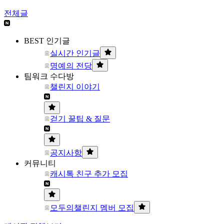
전체글
BEST 인기글
실시간 인기글
명예의 전당
팀워크 수다방
챌린지 이야기
걷기 꿀팁 & 질문
공지사항
커뮤니티
캐시톡 친구 추가 모집
모두의챌린지 멤버 모집