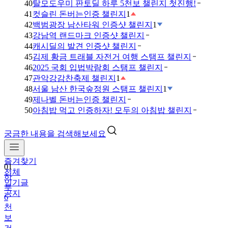
40
탈모도우미 판토딜 하루 5천보 챌린지 첫진행!
41
컷슬린 돈버는인증 챌린지
1
42
백범광장 남산타워 인증샷 챌린지
1
43
강남역 랜드마크 인증샷 챌린지
44
캐시딜의 발견 인증샷 챌린지
45
김제 황금 트래블 자전거 여행 스탬프 챌린지
46
2025 국회 입법박람회 스탬프 챌린지
47
관악강감찬축제 챌린지
1
48
서울 남산 한국숲정원 스탬프 챌린지
1
49
제나벨 돈버는인증 챌린지
50
아침밥 먹고 인증하자! 모두의 아침밥 챌린지
궁금한 내용을 검색해보세요
즐겨찾기
01
전체
하
인기글
루
공지
6
천
보