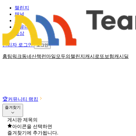
챌린지
채널
소식
커뮤니티
보상
관리자 로그인
로그인
홈
팀워크
동네산책
런마일
모두의챌린지
캐시로또
보험
캐시딜
🏆
커뮤니티 랭킹
즐겨찾기
게시판 제목의
아이콘을 선택하면
즐겨찾기에 추가됩니다.