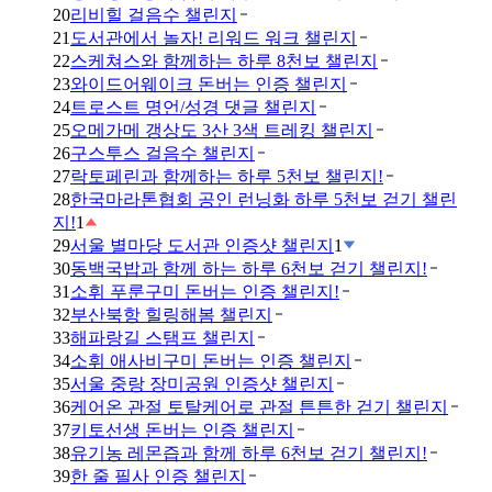
20
리비힐 걸음수 챌린지
21
도서관에서 놀자! 리워드 워크 챌린지
22
스케쳐스와 함께하는 하루 8천보 챌린지
23
와이드어웨이크 돈버는 인증 챌린지
24
트로스트 명언/성경 댓글 챌린지
25
오메가메 갱상도 3산 3색 트레킹 챌린지
26
구스투스 걸음수 챌린지
27
락토페린과 함께하는 하루 5천보 챌린지!
28
한국마라톤협회 공인 런닝화 하루 5천보 걷기 챌린
지!
1
29
서울 별마당 도서관 인증샷 챌린지
1
30
동백국밥과 함께 하는 하루 6천보 걷기 챌린지!
31
소휘 푸룬구미 돈버는 인증 챌린지!
32
부산북항 힐링해봄 챌린지
33
해파랑길 스탬프 챌린지
34
소휘 애사비구미 돈버는 인증 챌린지
35
서울 중랑 장미공원 인증샷 챌린지
36
케어온 관절 토탈케어로 관절 튼튼한 걷기 챌린지
37
키토선생 돈버는 인증 챌린지
38
유기농 레몬즙과 함께 하루 6천보 걷기 챌린지!
39
한 줄 필사 인증 챌린지