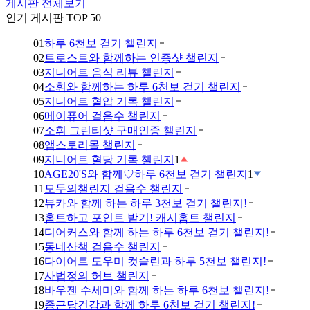
게시판 전체보기
인기 게시판 TOP 50
01
하루 6천보 걷기 챌린지
02
트로스트와 함께하는 인증샷 챌린지
03
지니어트 음식 리뷰 챌린지
04
소휘와 함께하는 하루 6천보 걷기 챌린지
05
지니어트 혈압 기록 챌린지
06
메이퓨어 걸음수 챌린지
07
소휘 그린티샷 구매인증 챌린지
08
앱스토리몰 챌린지
09
지니어트 혈당 기록 챌린지
1
10
AGE20'S와 함께♡하루 6천보 걷기 챌린지
1
11
모두의챌린지 걸음수 챌린지
12
뷰카와 함께 하는 하루 3천보 걷기 챌린지!
13
홈트하고 포인트 받기! 캐시홈트 챌린지
14
디어커스와 함께 하는 하루 6천보 걷기 챌린지!
15
동네산책 걸음수 챌린지
16
다이어트 도우미 컷슬린과 하루 5천보 챌린지!
17
사법정의 허브 챌린지
18
바우젠 수세미와 함께 하는 하루 6천보 챌린지!
19
종근당건강과 함께 하루 6천보 걷기 챌린지!