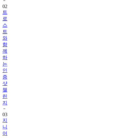
트
로
스
트
와
함
께
하
는
인
증
샷
챌
린
지
03
지
니
어
트
음