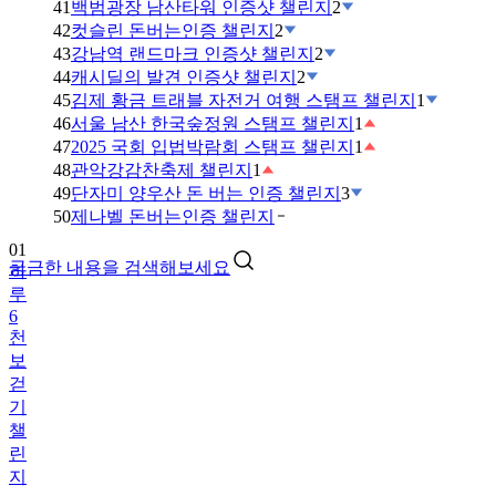
41
백범광장 남산타워 인증샷 챌린지
2
42
컷슬린 돈버는인증 챌린지
2
43
강남역 랜드마크 인증샷 챌린지
2
44
캐시딜의 발견 인증샷 챌린지
2
45
김제 황금 트래블 자전거 여행 스탬프 챌린지
1
46
서울 남산 한국숲정원 스탬프 챌린지
1
47
2025 국회 입법박람회 스탬프 챌린지
1
48
관악강감찬축제 챌린지
1
49
단자미 양우산 돈 버는 인증 챌린지
3
01
50
제나벨 돈버는인증 챌린지
하
루
궁금한 내용을 검색해보세요
6
천
보
걷
기
챌
린
지
02