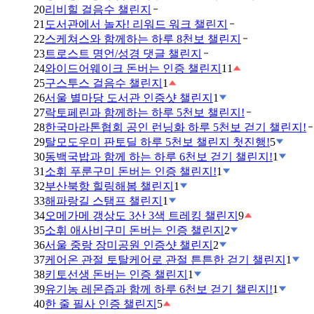
20
리비힐 걸음수 챌린지
21
도서관에서 놀자! 리워드 워크 챌린지
22
스케쳐스와 함께하는 하루 8천보 챌린지
23
트로스트 명언/성경 댓글 챌린지
24
와이드어웨이크 돈버는 인증 챌린지
11
25
구스투스 걸음수 챌린지
1
26
서울 별마당 도서관 인증샷 챌린지
1
27
락토페린과 함께하는 하루 5천보 챌린지!
28
한국마라톤협회 공인 런닝화 하루 5천보 걷기 챌린지!
29
탈모도우미 판토딜 하루 5천보 챌린지 첫진행!
5
30
동백국밥과 함께 하는 하루 6천보 걷기 챌린지!
1
31
소휘 푸룬구미 돈버는 인증 챌린지!
1
32
부산북항 힐링해봄 챌린지
1
33
해파랑길 스탬프 챌린지
1
34
오메가메 갱상도 3산 3색 트레킹 챌린지
9
35
소휘 애사비구미 돈버는 인증 챌린지
2
36
서울 중랑 장미공원 인증샷 챌린지
2
37
케어온 관절 토탈케어로 관절 튼튼한 걷기 챌린지
1
38
키토선생 돈버는 인증 챌린지
1
39
유기농 레몬즙과 함께 하루 6천보 걷기 챌린지!
1
40
한 줄 필사 인증 챌린지
5