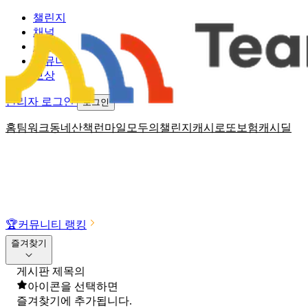
챌린지
채널
소식
커뮤니티
보상
관리자 로그인
로그인
홈
팀워크
동네산책
런마일
모두의챌린지
캐시로또
보험
캐시딜
🏆
커뮤니티 랭킹
즐겨찾기
게시판 제목의
아이콘을 선택하면
즐겨찾기에 추가됩니다.