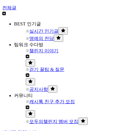
전체글
BEST 인기글
실시간 인기글
명예의 전당
팀워크 수다방
챌린지 이야기
걷기 꿀팁 & 질문
공지사항
커뮤니티
캐시톡 친구 추가 모집
모두의챌린지 멤버 모집