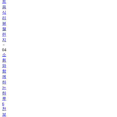
식
리
뷰
챌
린
지
04
소
휘
와
함
께
하
는
하
루
6
천
보
걷
기