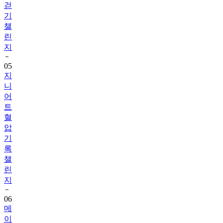
챌
린
지
05
지
니
어
트
혈
압
기
록
챌
린
지
06
메
이
퓨
어