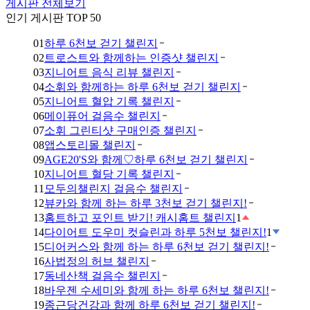
게시판 전체보기
인기 게시판 TOP 50
01
하루 6천보 걷기 챌린지
02
트로스트와 함께하는 인증샷 챌린지
03
지니어트 음식 리뷰 챌린지
04
소휘와 함께하는 하루 6천보 걷기 챌린지
05
지니어트 혈압 기록 챌린지
06
메이퓨어 걸음수 챌린지
07
소휘 그린티샷 구매인증 챌린지
08
앱스토리몰 챌린지
09
AGE20'S와 함께♡하루 6천보 걷기 챌린지
10
지니어트 혈당 기록 챌린지
11
모두의챌린지 걸음수 챌린지
12
뷰카와 함께 하는 하루 3천보 걷기 챌린지!
13
홈트하고 포인트 받기! 캐시홈트 챌린지
1
14
다이어트 도우미 컷슬린과 하루 5천보 챌린지!
1
15
디어커스와 함께 하는 하루 6천보 걷기 챌린지!
16
사법정의 허브 챌린지
17
동네산책 걸음수 챌린지
18
바우젠 수세미와 함께 하는 하루 6천보 챌린지!
19
종근당건강과 함께 하루 6천보 걷기 챌린지!