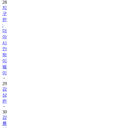
28
지
구
런
:
더
아
시
안
하
이
웨
이
29
감
상
런
30
강
릉