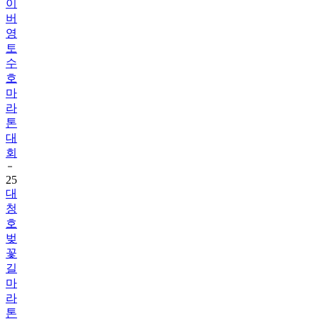
이
버
영
토
수
호
마
라
톤
대
회
25
대
청
호
벚
꽃
길
마
라
톤