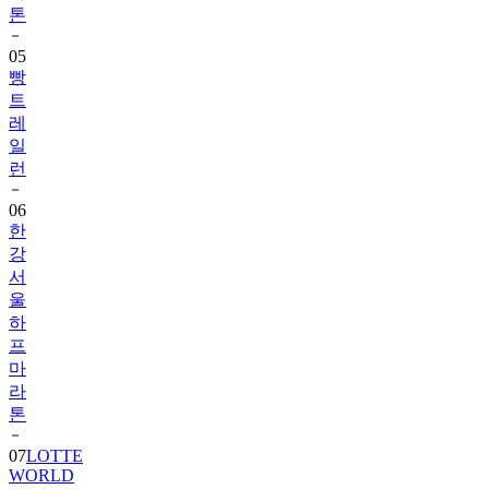
톤
05
빵
트
레
일
런
06
한
강
서
울
하
프
마
라
톤
07
LOTTE
WORLD