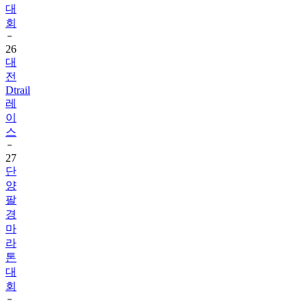
대
회
26
대
전
Dtrail
레
이
스
27
단
양
팔
경
마
라
톤
대
회