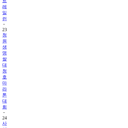
트
레
일
런
23
청
원
생
명
쌀
대
청
호
마
라
톤
대
회
24
사