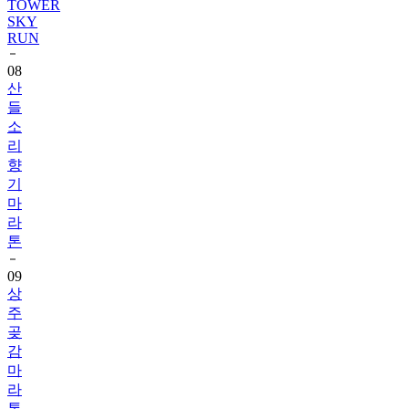
TOWER
SKY
RUN
08
산
들
소
리
향
기
마
라
톤
09
상
주
곶
감
마
라
톤