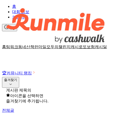
홈
대회 정보
커뮤니티
채팅
홈
팀워크
동네산책
런마일
모두의챌린지
캐시로또
보험
캐시딜
🏆
커뮤니티 랭킹
즐겨찾기
게시판 제목의
아이콘을 선택하면
즐겨찾기에 추가됩니다.
전체글