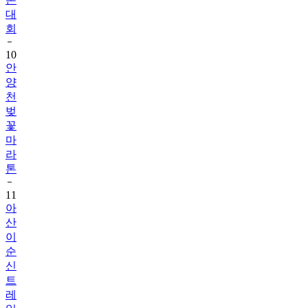
대
회
10
안
양
천
벚
꽃
마
라
톤
11
아
산
이
순
신
트
레