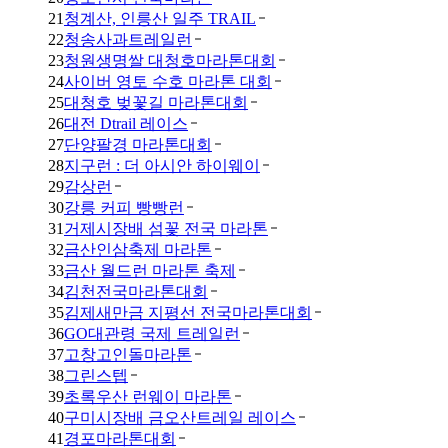
21
청계산, 인릉산 일주 TRAIL
22
청송사과트레일런
23
청원생명쌀 대청호마라톤대회
24
사이버 영토 수호 마라톤 대회
25
대청호 벚꽃길 마라톤대회
26
대전 Dtrail 레이스
27
단양팔경 마라톤대회
28
지구런 : 더 아시안 하이웨이
29
감상런
30
강릉 커피 빵빵런
31
거제시장배 섬꽃 전국 마라톤
32
금산인삼축제 마라톤
33
금산 월드런 마라톤 축제
34
김천전국마라톤대회
35
김제새만금 지평선 전국마라톤대회
36
GO대관령 국제 트레일런
37
고창고인돌마라톤
38
그린스텝
39
초록우산 런웨이 마라톤
40
구미시장배 금오산트레일 레이스
41
경포마라톤대회