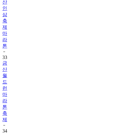
산
인
삼
축
제
마
라
톤
33
금
산
월
드
런
마
라
톤
축
제
34