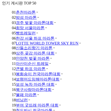
인기 게시판 TOP 50
01
춘천마라톤
02
밤섬 마라톤
03
경주 벚꽃 마라톤대회
04
희망 서울마라톤
05
빵트레일런
06
한강 서울 하프 마라톤
07
LOTTE WORLD TOWER SKY RUN
08
산들소리향기 마라톤
09
상주 곶감 마라톤 대회
10
안양천 벚꽃 마라톤
11
아산이순신 트레일
12
큰별 하프 마라톤
13
봉화송이 전국마라톤대회
14
보령머드임해마라톤대회
15
보성 녹차 마라톤 대회
16
북구사랑마라톤대회
17
불패 마라톤
18
버닝런
19
부여 굿뜨래 마라톤 대회
20
청도반시 전국마라톤