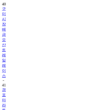
40
구
미
시
장
배
금
오
산
트
레
일
레
이
스
41
경
포
마
라