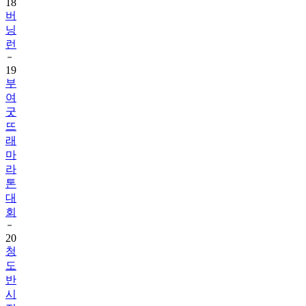
18
버
닝
런
19
부
여
굿
뜨
래
마
라
톤
대
회
20
청
도
반
시