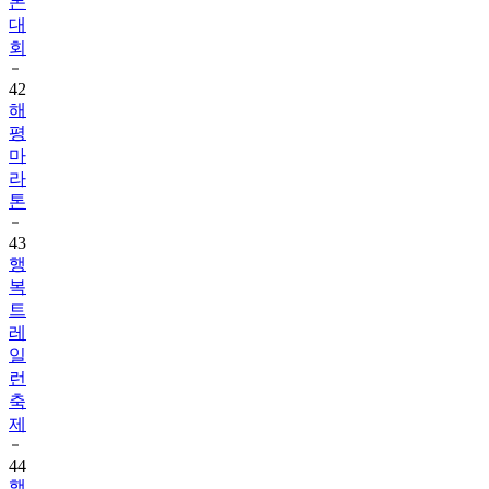
톤
대
회
42
해
평
마
라
톤
43
행
복
트
레
일
런
축
제
44
행