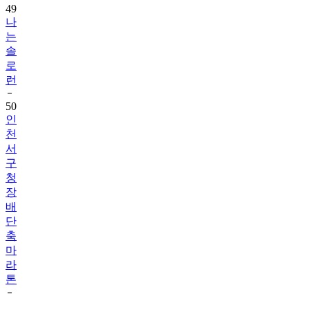
49
나
는
솔
로
런
50
인
천
서
구
청
장
배
단
축
마
라
톤