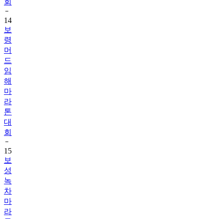
회
14
보
령
머
드
임
해
마
라
톤
대
회
15
보
성
녹
차
마
라