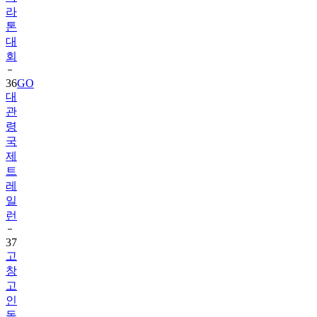
라
톤
대
회
36
GO
대
관
령
국
제
트
레
일
런
37
고
창
고
인
돌