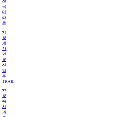
전
국
마
라
톤
21
청
계
산,
인
릉
산
일
주
TRAIL
22
청
송
사
과