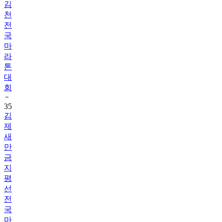
김
천
전
국
마
라
톤
대
회
35
김
제
새
만
금
지
평
선
전
국
마