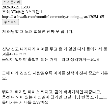
뜨거운아아
2026.05.21 15:03
조회
370
추천
3
스크랩
1
https://cashwalk.com/runmile/community/running-gear/130541051
주소복사
저 러닝할 때 노래 없으면 진짜 못 뜁니다.
신발 신고 나가다가 이어폰 두고 온 거 알면 다시 들어가서 챙
겨옵니다 ㅋㅋ
음악이 있어야 출발이 되는 거지... 라고 생각하거든요..ㅎ
근데 이게 진심인 사람일수록 이어폰 선택이 진짜 중요하거든
요.
뛰다가 빠지면 페이스 깨지고, 땀에 버벅거리면 짜증나고,
충전 다 되어 있는데 연결이 끊기면 그날 러닝 반쯤 포기 모드
들어가는 거 다들 알잖아요.