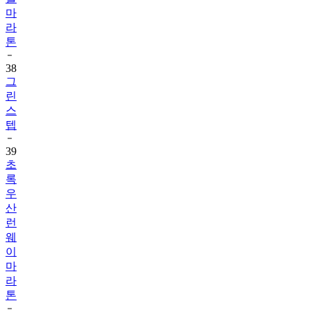
마
라
톤
38
그
린
스
텝
39
초
록
우
산
런
웨
이
마
라
톤