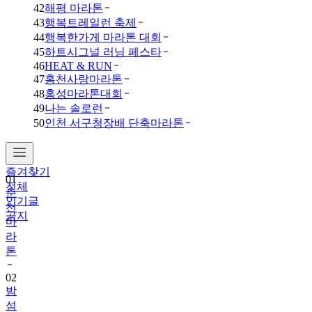
42
해평 마라톤
43
행복트레일런 축제
44
행복한가게 마라톤 대회
45
하트시그널 러닝 페스타
46
HEAT & RUN
47
홍천사랑마라톤
48
홍성마라톤대회
49
나는 솔로런
50
인천 서구청장배 단축마라톤
즐겨찾기
01
전체
춘
인기글
천
공지
마
라
톤
02
밤
섬