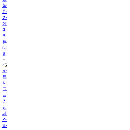
복
한
가
게
마
라
톤
대
회
45
하
트
시
그
널
러
닝
페
스
타