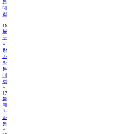
톤
대
회
16
북
구
사
랑
마
라
톤
대
회
17
불
패
마
라
톤