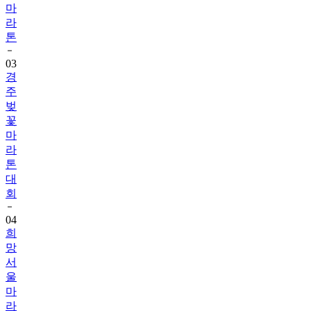
마
라
톤
03
경
주
벚
꽃
마
라
톤
대
회
04
희
망
서
울
마
라