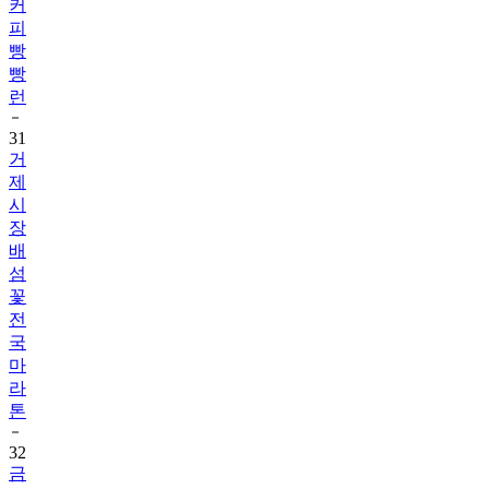
커
피
빵
빵
런
31
거
제
시
장
배
섬
꽃
전
국
마
라
톤
32
금