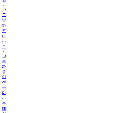
일
12
큰
별
하
프
마
라
톤
13
봉
화
송
이
전
국
마
라
톤
대