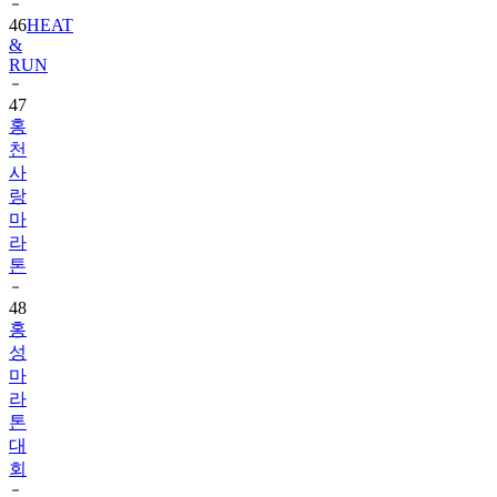
46
HEAT
&
RUN
47
홍
천
사
랑
마
라
톤
48
홍
성
마
라
톤
대
회