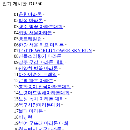
인기 게시판 TOP 50
01
춘천마라톤
02
밤섬 마라톤
03
경주 벚꽃 마라톤대회
04
희망 서울마라톤
05
빵트레일런
06
한강 서울 하프 마라톤
07
LOTTE WORLD TOWER SKY RUN
08
산들소리향기 마라톤
09
상주 곶감 마라톤 대회
10
안양천 벚꽃 마라톤
11
아산이순신 트레일
12
큰별 하프 마라톤
13
봉화송이 전국마라톤대회
14
보령머드임해마라톤대회
15
보성 녹차 마라톤 대회
16
북구사랑마라톤대회
17
불패 마라톤
18
버닝런
19
부여 굿뜨래 마라톤 대회
20
청도반시 전국마라톤