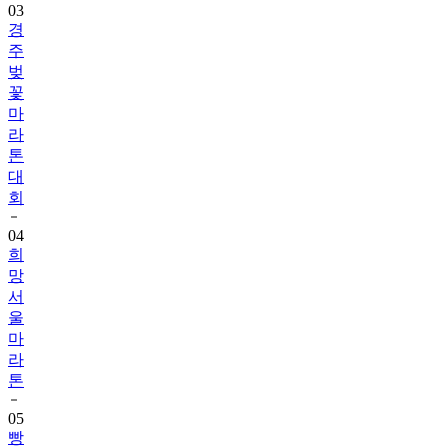
03
경
주
벚
꽃
마
라
톤
대
회
04
희
망
서
울
마
라
톤
05
빵