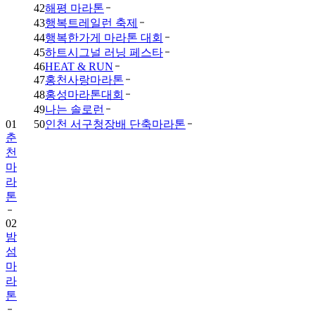
42
해평 마라톤
43
행복트레일런 축제
44
행복한가게 마라톤 대회
45
하트시그널 러닝 페스타
46
HEAT & RUN
47
홍천사랑마라톤
48
홍성마라톤대회
49
나는 솔로런
01
50
인천 서구청장배 단축마라톤
춘
천
마
라
톤
02
밤
섬
마
라
톤