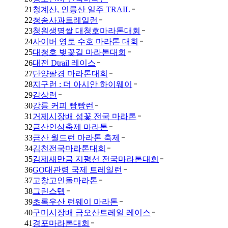
21
청계산, 인릉산 일주 TRAIL
22
청송사과트레일런
23
청원생명쌀 대청호마라톤대회
24
사이버 영토 수호 마라톤 대회
25
대청호 벚꽃길 마라톤대회
26
대전 Dtrail 레이스
27
단양팔경 마라톤대회
28
지구런 : 더 아시안 하이웨이
29
감상런
30
강릉 커피 빵빵런
31
거제시장배 섬꽃 전국 마라톤
32
금산인삼축제 마라톤
33
금산 월드런 마라톤 축제
34
김천전국마라톤대회
35
김제새만금 지평선 전국마라톤대회
36
GO대관령 국제 트레일런
37
고창고인돌마라톤
38
그린스텝
39
초록우산 런웨이 마라톤
40
구미시장배 금오산트레일 레이스
41
경포마라톤대회