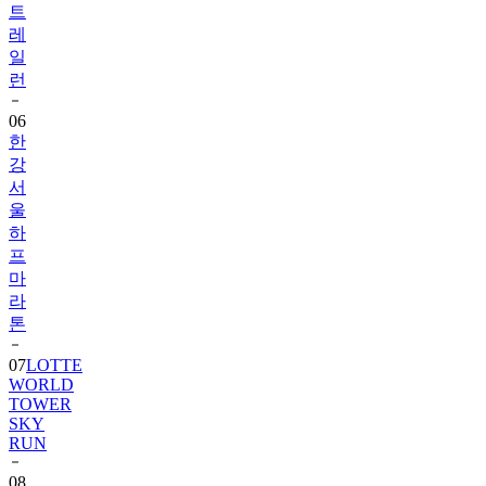
트
레
일
런
06
한
강
서
울
하
프
마
라
톤
07
LOTTE
WORLD
TOWER
SKY
RUN
08