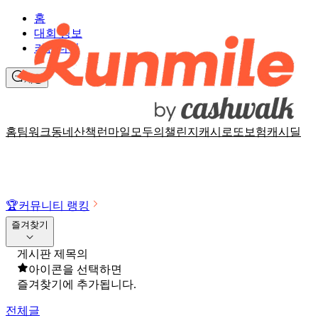
홈
대회 정보
커뮤니티
채팅
홈
팀워크
동네산책
런마일
모두의챌린지
캐시로또
보험
캐시딜
🏆
커뮤니티 랭킹
즐겨찾기
게시판 제목의
아이콘을 선택하면
즐겨찾기에 추가됩니다.
전체글