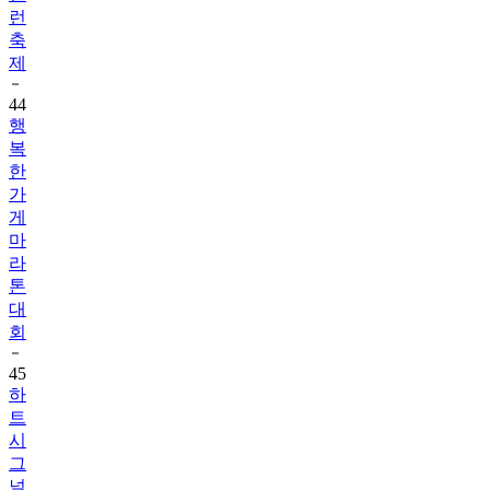
런
축
제
44
행
복
한
가
게
마
라
톤
대
회
45
하
트
시
그
널