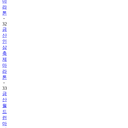
마
라
톤
32
금
산
인
삼
축
제
마
라
톤
33
금
산
월
드
런
마