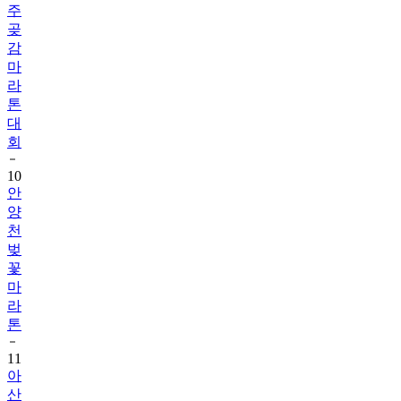
주
곶
감
마
라
톤
대
회
10
안
양
천
벚
꽃
마
라
톤
11
아
산