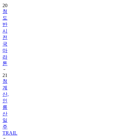
20
청
도
반
시
전
국
마
라
톤
21
청
계
산,
인
릉
산
일
주
TRAIL