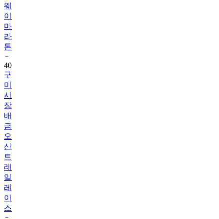
웨
이
마
라
톤
40
구
미
시
장
배
금
오
산
트
레
일
레
이
스