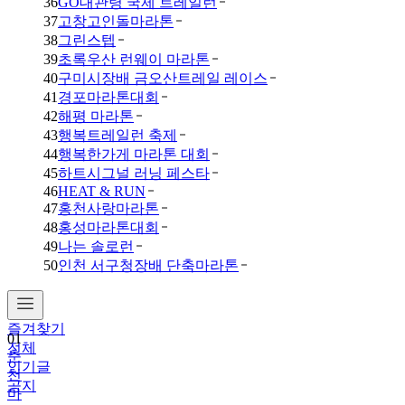
36
GO대관령 국제 트레일런
37
고창고인돌마라톤
38
그린스텝
39
초록우산 런웨이 마라톤
40
구미시장배 금오산트레일 레이스
41
경포마라톤대회
42
해평 마라톤
43
행복트레일런 축제
44
행복한가게 마라톤 대회
45
하트시그널 러닝 페스타
46
HEAT & RUN
47
홍천사랑마라톤
48
홍성마라톤대회
49
나는 솔로런
50
인천 서구청장배 단축마라톤
즐겨찾기
01
전체
춘
인기글
천
공지
마