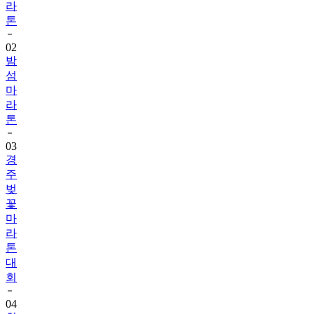
라
톤
02
밤
섬
마
라
톤
03
경
주
벚
꽃
마
라
톤
대
회
04