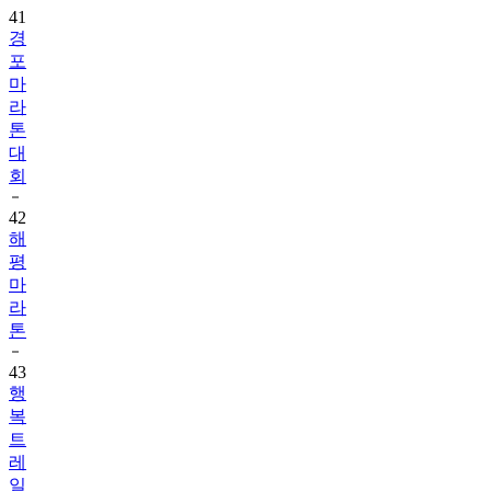
41
경
포
마
라
톤
대
회
42
해
평
마
라
톤
43
행
복
트
레
일