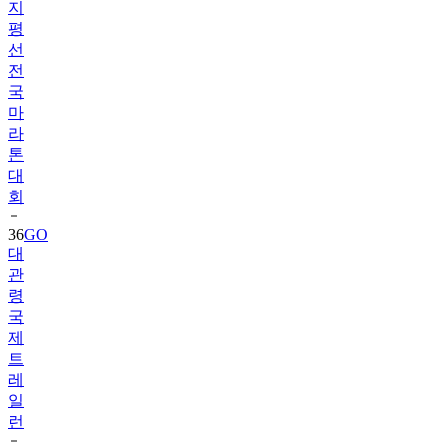
지
평
선
전
국
마
라
톤
대
회
36
GO
대
관
령
국
제
트
레
일
런