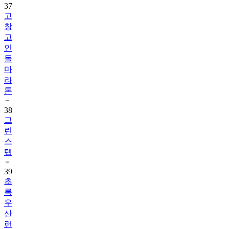
37
고
창
고
인
돌
마
라
톤
38
그
린
스
텝
39
초
록
우
산
런