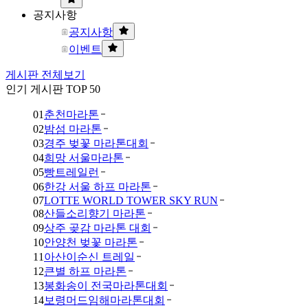
공지사항
공지사항
이벤트
게시판 전체보기
인기 게시판 TOP 50
01
춘천마라톤
02
밤섬 마라톤
03
경주 벚꽃 마라톤대회
04
희망 서울마라톤
05
빵트레일런
06
한강 서울 하프 마라톤
07
LOTTE WORLD TOWER SKY RUN
08
산들소리향기 마라톤
09
상주 곶감 마라톤 대회
10
안양천 벚꽃 마라톤
11
아산이순신 트레일
12
큰별 하프 마라톤
13
봉화송이 전국마라톤대회
14
보령머드임해마라톤대회