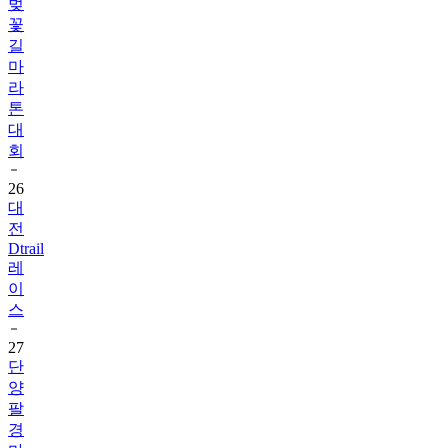
벚
꽃
길
마
라
톤
대
회
26
대
전
Dtrail
레
이
스
27
단
양
팔
경