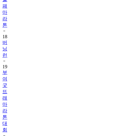
패
마
라
톤
18
버
닝
런
19
부
여
굿
뜨
래
마
라
톤
대
회