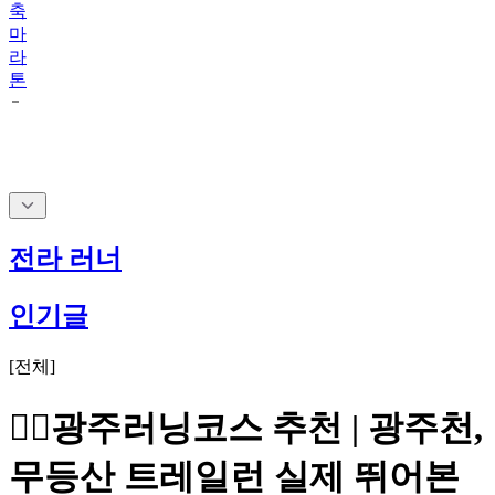
축
마
라
톤
전라 러너
인기글
[
전체
]
🏃‍♂️광주러닝코스 추천 | 광주천,
무등산 트레일런 실제 뛰어본