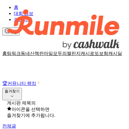
홈
대회 정보
커뮤니티
채팅
홈
팀워크
동네산책
런마일
모두의챌린지
캐시로또
보험
캐시딜
🏆
커뮤니티 랭킹
즐겨찾기
게시판 제목의
아이콘을 선택하면
즐겨찾기에 추가됩니다.
전체글