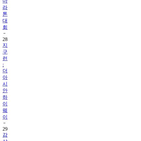
마
라
톤
대
회
28
지
구
런
:
더
아
시
안
하
이
웨
이
29
감