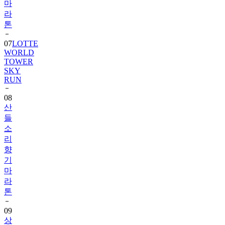
마
라
톤
07
LOTTE
WORLD
TOWER
SKY
RUN
08
산
들
소
리
향
기
마
라
톤
09
상