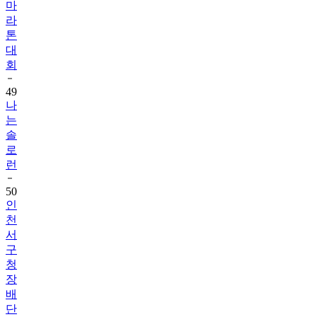
마
라
톤
대
회
49
나
는
솔
로
런
50
인
천
서
구
청
장
배
단