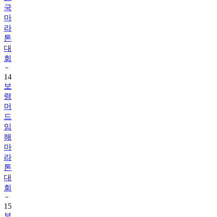
국
마
라
톤
대
회
14
보
령
머
드
임
해
마
라
톤
대
회
15
보