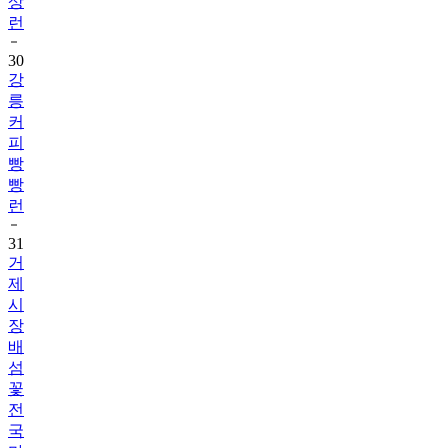
상
런
30
강
릉
커
피
빵
빵
런
31
거
제
시
장
배
섬
꽃
전
국