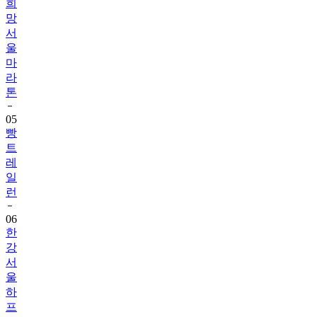
희
망
서
울
마
라
톤
05
빵
트
레
일
런
06
한
강
서
울
하
프