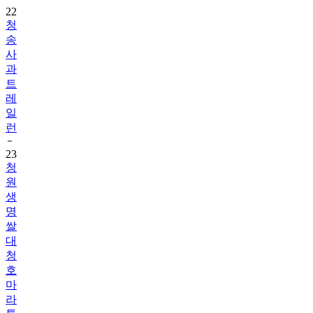
22
청
송
사
과
트
레
일
런
23
청
원
생
명
쌀
대
청
호
마
라