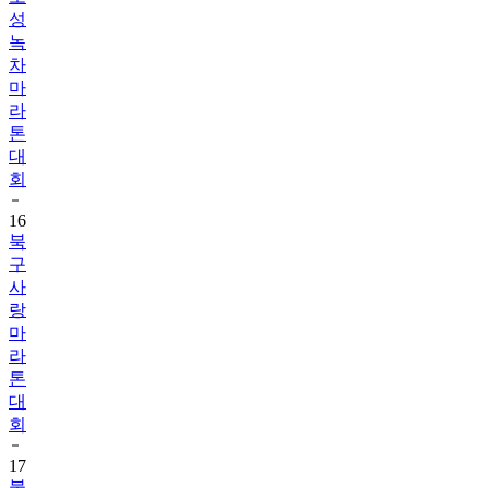
성
녹
차
마
라
톤
대
회
16
북
구
사
랑
마
라
톤
대
회
17
불