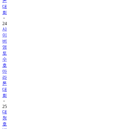
톤
대
회
24
사
이
버
영
토
수
호
마
라
톤
대
회
25
대
청
호