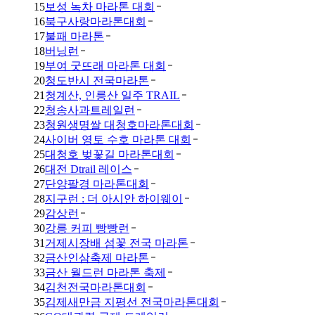
15
보성 녹차 마라톤 대회
16
북구사랑마라톤대회
17
불패 마라톤
18
버닝런
19
부여 굿뜨래 마라톤 대회
20
청도반시 전국마라톤
21
청계산, 인릉산 일주 TRAIL
22
청송사과트레일런
23
청원생명쌀 대청호마라톤대회
24
사이버 영토 수호 마라톤 대회
25
대청호 벚꽃길 마라톤대회
26
대전 Dtrail 레이스
27
단양팔경 마라톤대회
28
지구런 : 더 아시안 하이웨이
29
감상런
30
강릉 커피 빵빵런
31
거제시장배 섬꽃 전국 마라톤
32
금산인삼축제 마라톤
33
금산 월드런 마라톤 축제
34
김천전국마라톤대회
35
김제새만금 지평선 전국마라톤대회