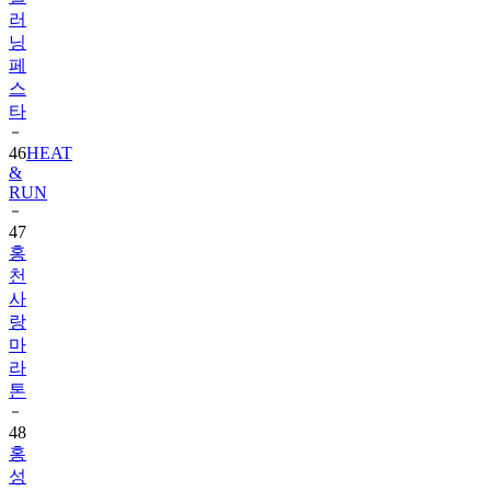
러
닝
페
스
타
46
HEAT
&
RUN
47
홍
천
사
랑
마
라
톤
48
홍
성