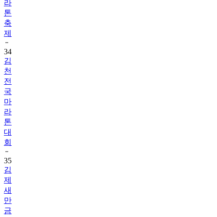
라
톤
축
제
34
김
천
전
국
마
라
톤
대
회
35
김
제
새
만
금