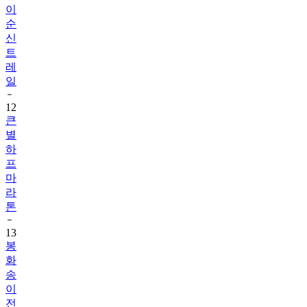
이
순
신
트
레
일
12
큰
별
하
프
마
라
톤
13
봉
화
송
이
전