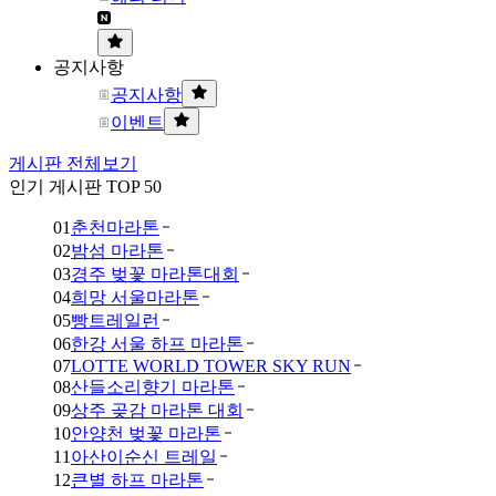
공지사항
공지사항
이벤트
게시판 전체보기
인기 게시판 TOP 50
01
춘천마라톤
02
밤섬 마라톤
03
경주 벚꽃 마라톤대회
04
희망 서울마라톤
05
빵트레일런
06
한강 서울 하프 마라톤
07
LOTTE WORLD TOWER SKY RUN
08
산들소리향기 마라톤
09
상주 곶감 마라톤 대회
10
안양천 벚꽃 마라톤
11
아산이순신 트레일
12
큰별 하프 마라톤