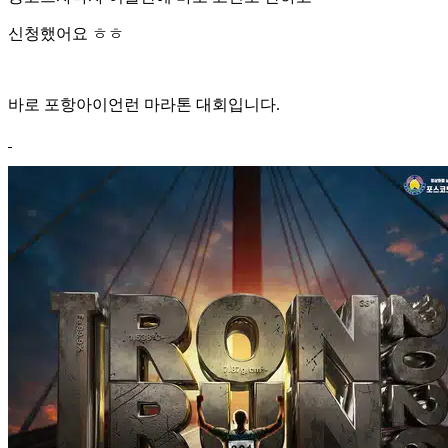
신청했어요 ㅎㅎ
바로 포항아이언런 마라톤 대회입니다.