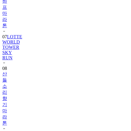
하
프
마
라
톤
07
LOTTE
WORLD
TOWER
SKY
RUN
08
산
들
소
리
향
기
마
라
톤