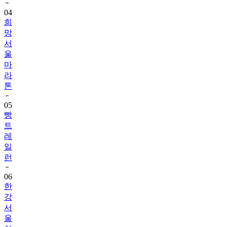
04
희
망
서
울
마
라
톤
05
빵
트
레
일
런
06
한
강
서
울