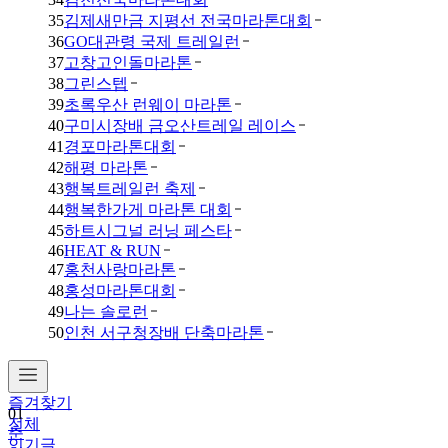
35
김제새만금 지평선 전국마라톤대회
36
GO대관령 국제 트레일런
37
고창고인돌마라톤
38
그린스텝
39
초록우산 런웨이 마라톤
40
구미시장배 금오산트레일 레이스
41
경포마라톤대회
42
해평 마라톤
43
행복트레일런 축제
44
행복한가게 마라톤 대회
45
하트시그널 러닝 페스타
46
HEAT & RUN
47
홍천사랑마라톤
48
홍성마라톤대회
49
나는 솔로런
50
인천 서구청장배 단축마라톤
즐겨찾기
01
전체
춘
인기글