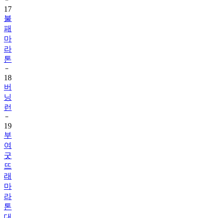
17
불
패
마
라
톤
18
버
닝
런
19
부
여
굿
뜨
래
마
라
톤
대