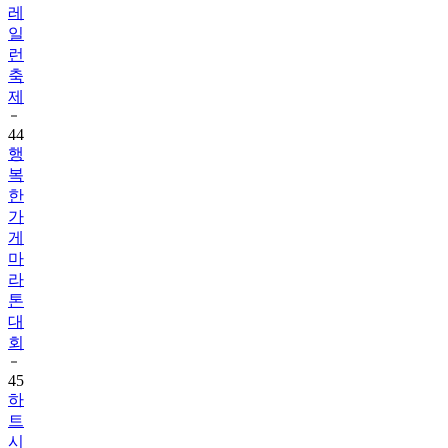
레
일
런
축
제
44
행
복
한
가
게
마
라
톤
대
회
45
하
트
시