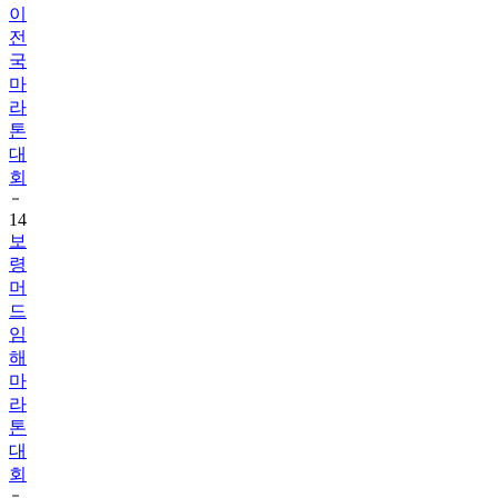
이
전
국
마
라
톤
대
회
14
보
령
머
드
임
해
마
라
톤
대
회