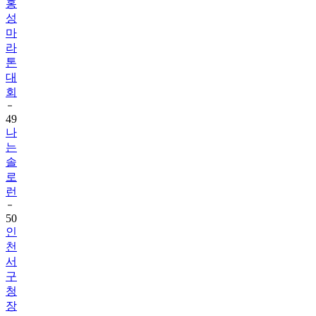
홍
성
마
라
톤
대
회
49
나
는
솔
로
런
50
인
천
서
구
청
장