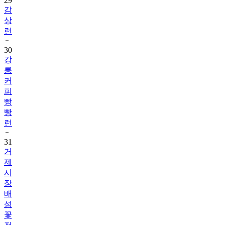
29
감
상
런
30
강
릉
커
피
빵
빵
런
31
거
제
시
장
배
섬
꽃