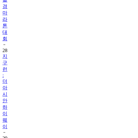
경
마
라
톤
대
회
28
지
구
런
:
더
아
시
안
하
이
웨
이