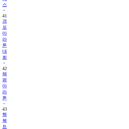
스
41
경
포
마
라
톤
대
회
42
해
평
마
라
톤
43
행
복
트