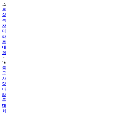
15
보
성
녹
차
마
라
톤
대
회
16
북
구
사
랑
마
라
톤
대
회