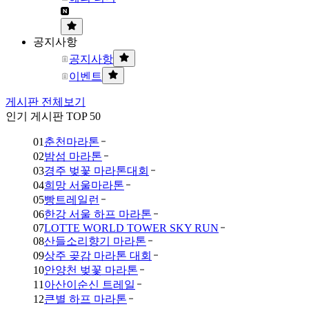
공지사항
공지사항
이벤트
게시판 전체보기
인기 게시판 TOP 50
01
춘천마라톤
02
밤섬 마라톤
03
경주 벚꽃 마라톤대회
04
희망 서울마라톤
05
빵트레일런
06
한강 서울 하프 마라톤
07
LOTTE WORLD TOWER SKY RUN
08
산들소리향기 마라톤
09
상주 곶감 마라톤 대회
10
안양천 벚꽃 마라톤
11
아산이순신 트레일
12
큰별 하프 마라톤