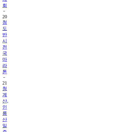
회
20
청
도
반
시
전
국
마
라
톤
21
청
계
산,
인
릉
산
일
주