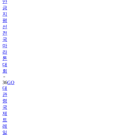
만
금
지
평
선
전
국
마
라
톤
대
회
36
GO
대
관
령
국
제
트
레
일