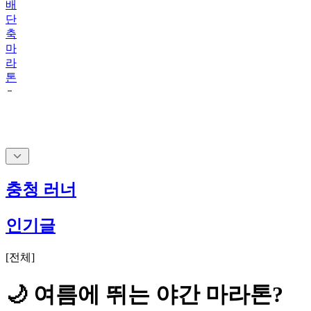
배
단
축
마
라
톤
충청 러너
인기글
[
전체
]
🌙 여름에 뛰는 야간 마라톤?