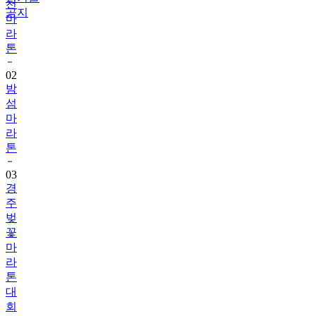
천
공지
마
라
톤
02
밤
섬
마
라
톤
03
경
주
벚
꽃
마
라
톤
대
회