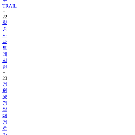
TRAIL
22
청
송
사
과
트
레
일
런
23
청
원
생
명
쌀
대
청
호
마