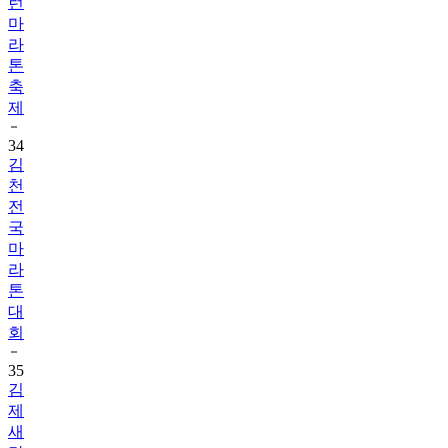
런
마
라
톤
축
제
34
김
천
전
국
마
라
톤
대
회
35
김
제
새