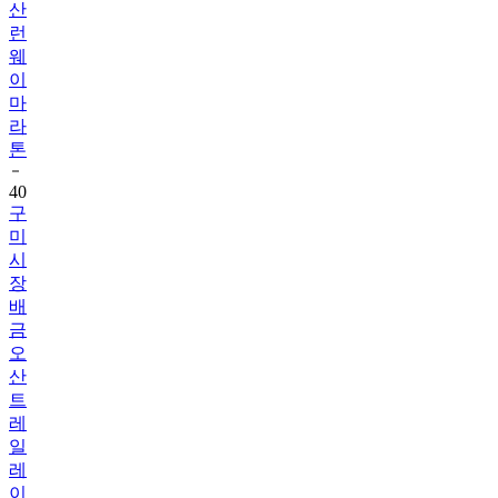
산
런
웨
이
마
라
톤
40
구
미
시
장
배
금
오
산
트
레
일
레
이