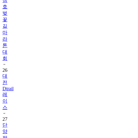
청
호
벚
꽃
길
마
라
톤
대
회
26
대
전
Dtrail
레
이
스
27
단
양
팔