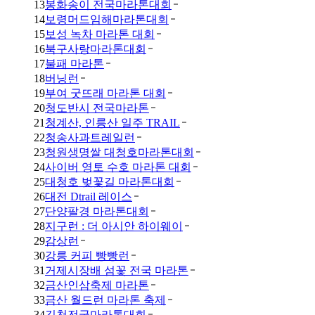
13
봉화송이 전국마라톤대회
14
보령머드임해마라톤대회
15
보성 녹차 마라톤 대회
16
북구사랑마라톤대회
17
불패 마라톤
18
버닝런
19
부여 굿뜨래 마라톤 대회
20
청도반시 전국마라톤
21
청계산, 인릉산 일주 TRAIL
22
청송사과트레일런
23
청원생명쌀 대청호마라톤대회
24
사이버 영토 수호 마라톤 대회
25
대청호 벚꽃길 마라톤대회
26
대전 Dtrail 레이스
27
단양팔경 마라톤대회
28
지구런 : 더 아시안 하이웨이
29
감상런
30
강릉 커피 빵빵런
31
거제시장배 섬꽃 전국 마라톤
32
금산인삼축제 마라톤
33
금산 월드런 마라톤 축제
34
김천전국마라톤대회