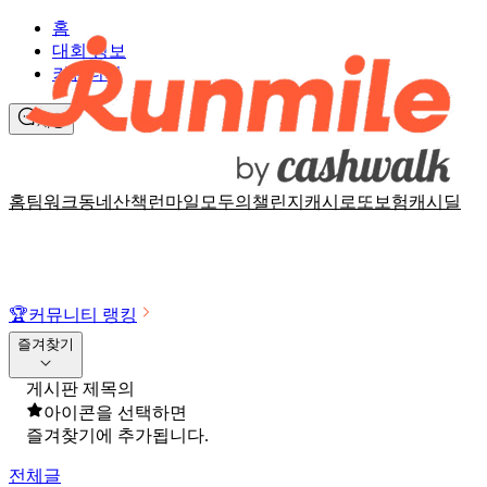
홈
대회 정보
커뮤니티
채팅
홈
팀워크
동네산책
런마일
모두의챌린지
캐시로또
보험
캐시딜
🏆
커뮤니티 랭킹
즐겨찾기
게시판 제목의
아이콘을 선택하면
즐겨찾기에 추가됩니다.
전체글