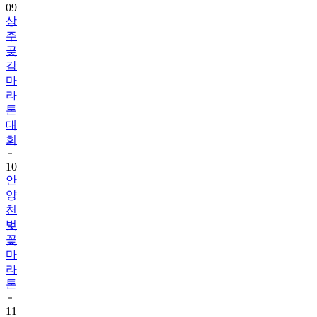
09
상
주
곶
감
마
라
톤
대
회
10
안
양
천
벚
꽃
마
라
톤
11