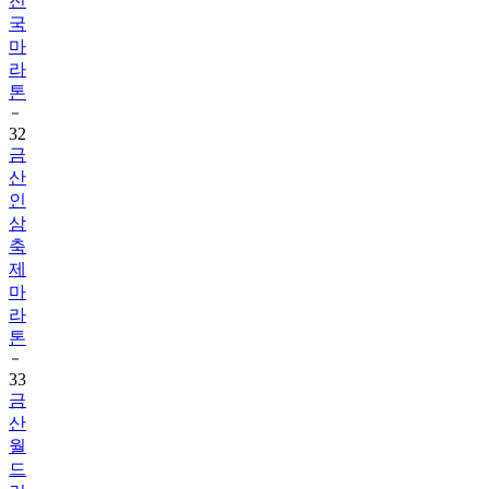
전
국
마
라
톤
32
금
산
인
삼
축
제
마
라
톤
33
금
산
월
드