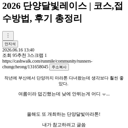
2026 단양달빛레이스 | 코스,접
수방법, 후기 총정리
안지석
2026.06.16 13:40
조회
95
추천
3
스크랩
1
https://cashwalk.com/runmile/community/runners-
chungcheong/131658045
주소복사
작년에 부산에서 단양까지 마라톤 다녀왔는데 생각보다 훨씬 좋
았다.
여름이라 덥긴했는데 낮에 안뛰는게 어디 ㅜ...
올해도 또 개최하는 단양달빛마라톤!
내가 참고하려고 글씀