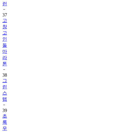
런
37
고
창
고
인
돌
마
라
톤
38
그
린
스
텝
39
초
록
우