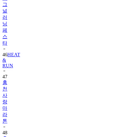
그
널
러
닝
페
스
타
46
HEAT
&
RUN
47
홍
천
사
랑
마
라
톤
48