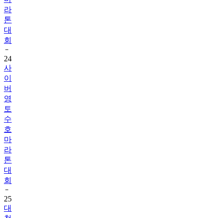
라
톤
대
회
24
사
이
버
영
토
수
호
마
라
톤
대
회
25
대