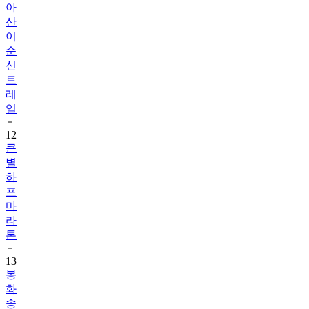
아
산
이
순
신
트
레
일
12
큰
별
하
프
마
라
톤
13
봉
화
송