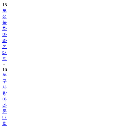
15
보
성
녹
차
마
라
톤
대
회
16
북
구
사
랑
마
라
톤
대
회