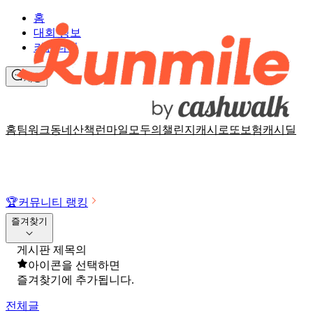
홈
대회 정보
커뮤니티
채팅
홈
팀워크
동네산책
런마일
모두의챌린지
캐시로또
보험
캐시딜
🏆
커뮤니티 랭킹
즐겨찾기
게시판 제목의
아이콘을 선택하면
즐겨찾기에 추가됩니다.
전체글