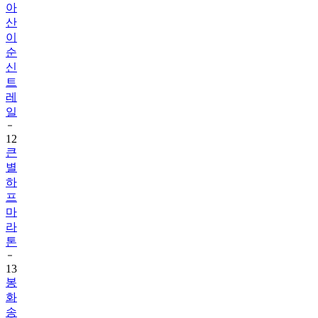
아
산
이
순
신
트
레
일
12
큰
별
하
프
마
라
톤
13
봉
화
송