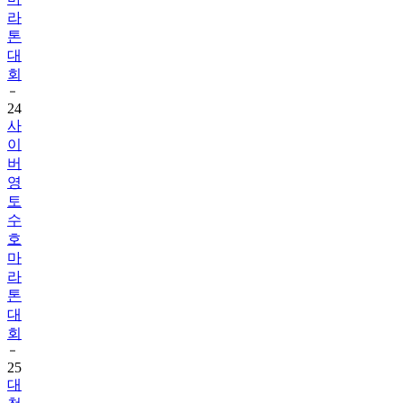
라
톤
대
회
24
사
이
버
영
토
수
호
마
라
톤
대
회
25
대