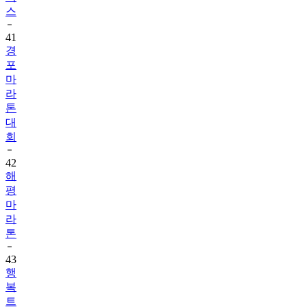
스
41
경
포
마
라
톤
대
회
42
해
평
마
라
톤
43
행
복
트