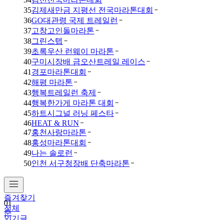
35
김제새만금 지평선 전국마라톤대회
36
GO대관령 국제 트레일런
37
고창고인돌마라톤
38
그린스텝
39
초록우산 런웨이 마라톤
40
구미시장배 금오산트레일 레이스
41
경포마라톤대회
42
해평 마라톤
43
행복트레일런 축제
44
행복한가게 마라톤 대회
45
하트시그널 러닝 페스타
46
HEAT & RUN
47
홍천사랑마라톤
48
홍성마라톤대회
49
나는 솔로런
50
인천 서구청장배 단축마라톤
즐겨찾기
01
전체
춘
인기글