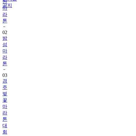
천
공지
마
라
톤
02
밤
섬
마
라
톤
03
경
주
벚
꽃
마
라
톤
대
회