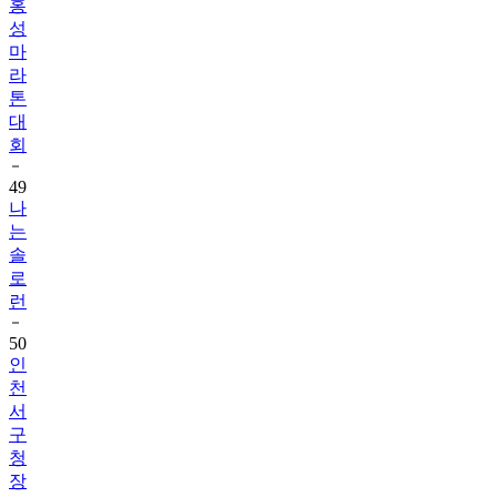
홍
성
마
라
톤
대
회
49
나
는
솔
로
런
50
인
천
서
구
청
장