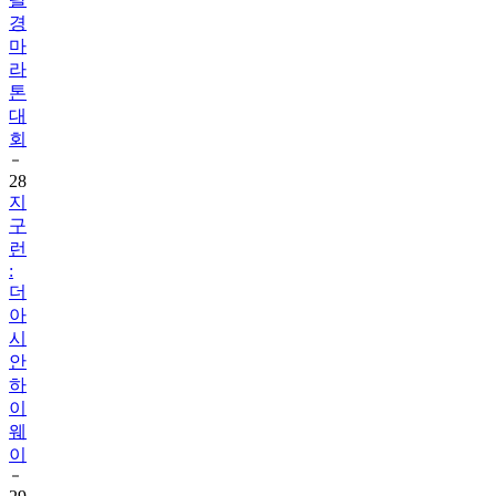
경
마
라
톤
대
회
28
지
구
런
:
더
아
시
안
하
이
웨
이