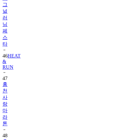
그
널
러
닝
페
스
타
46
HEAT
&
RUN
47
홍
천
사
랑
마
라
톤
48