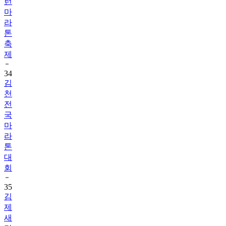
런
마
라
톤
축
제
34
김
천
전
국
마
라
톤
대
회
35
김
제
새