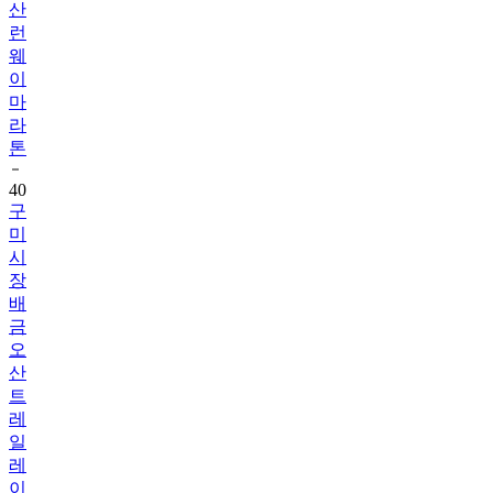
산
런
웨
이
마
라
톤
40
구
미
시
장
배
금
오
산
트
레
일
레
이