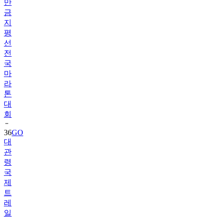
만
금
지
평
선
전
국
마
라
톤
대
회
36
GO
대
관
령
국
제
트
레
일