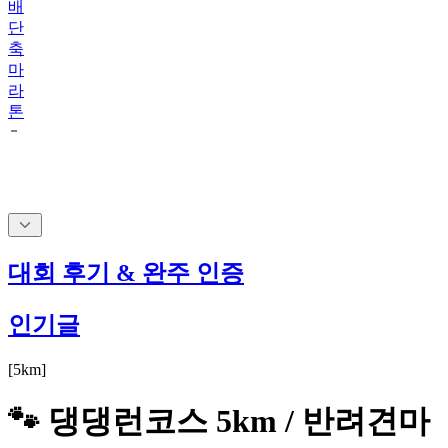
배
단
축
마
라
톤
대회 후기 & 완주 인증
인기글
[
5km
]
🐾 댕댕런코스 5km / 반려견마