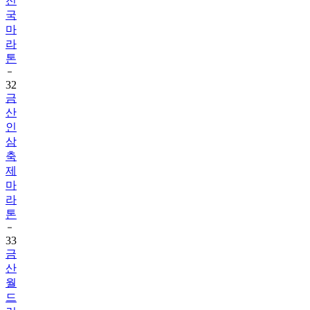
전
국
마
라
톤
32
금
산
인
삼
축
제
마
라
톤
33
금
산
월
드