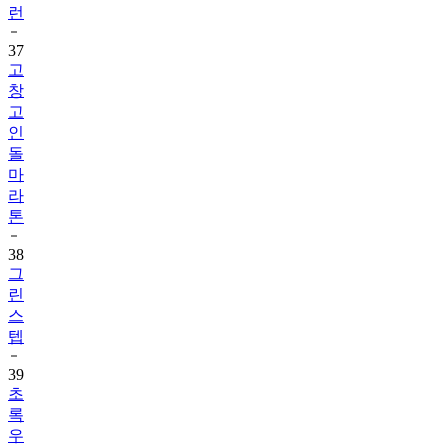
런
37
고
창
고
인
돌
마
라
톤
38
그
린
스
텝
39
초
록
우