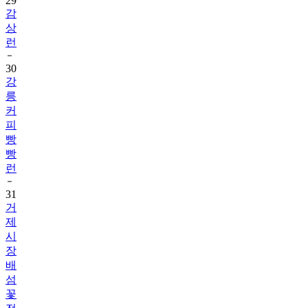
29
감
상
런
30
강
릉
커
피
빵
빵
런
31
거
제
시
장
배
섬
꽃