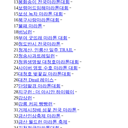
13
봉화송이 전국마라톤대회
14
보령머드임해마라톤대회
15
보성 녹차 마라톤 대회
16
북구사랑마라톤대회
17
불패 마라톤
18
버닝런
19
부여 굿뜨래 마라톤 대회
20
청도반시 전국마라톤
21
청계산, 인릉산 일주 TRAIL
22
청송사과트레일런
23
청원생명쌀 대청호마라톤대회
24
사이버 영토 수호 마라톤 대회
25
대청호 벚꽃길 마라톤대회
26
대전 Dtrail 레이스
27
단양팔경 마라톤대회
28
지구런 : 더 아시안 하이웨이
29
감상런
30
강릉 커피 빵빵런
31
거제시장배 섬꽃 전국 마라톤
32
금산인삼축제 마라톤
33
금산 월드런 마라톤 축제
34
김천전국마라톤대회