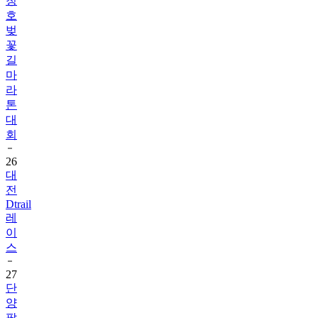
청
호
벚
꽃
길
마
라
톤
대
회
26
대
전
Dtrail
레
이
스
27
단
양
팔