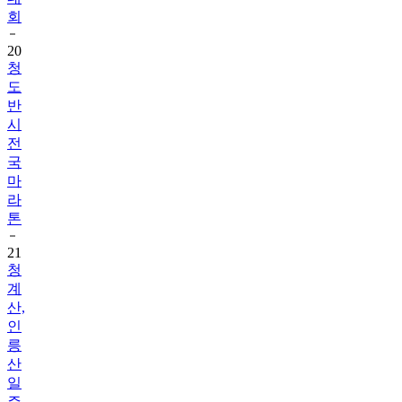
회
20
청
도
반
시
전
국
마
라
톤
21
청
계
산,
인
릉
산
일
주