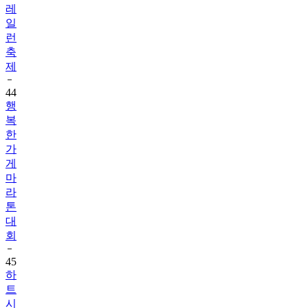
레
일
런
축
제
44
행
복
한
가
게
마
라
톤
대
회
45
하
트
시