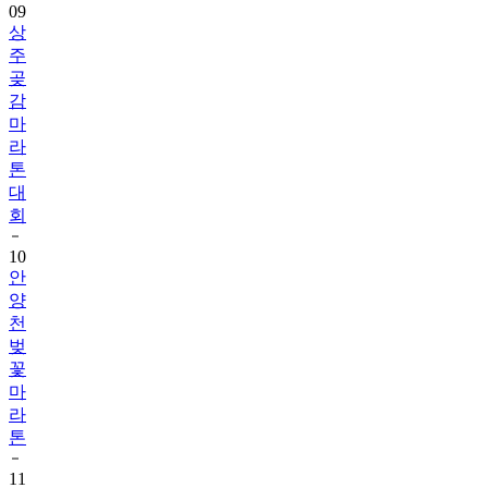
09
상
주
곶
감
마
라
톤
대
회
10
안
양
천
벚
꽃
마
라
톤
11