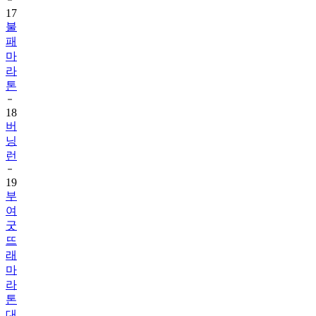
17
불
패
마
라
톤
18
버
닝
런
19
부
여
굿
뜨
래
마
라
톤
대