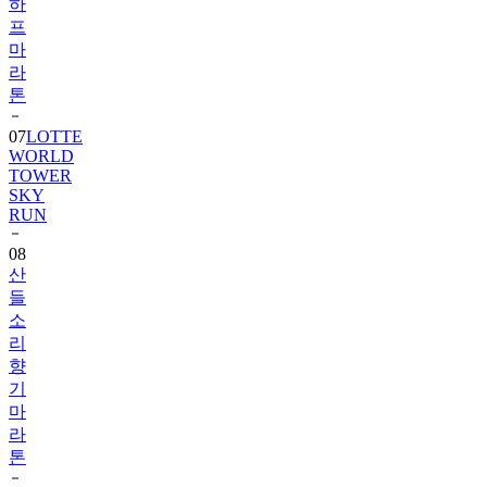
하
프
마
라
톤
07
LOTTE
WORLD
TOWER
SKY
RUN
08
산
들
소
리
향
기
마
라
톤