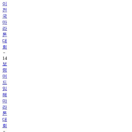
이
전
국
마
라
톤
대
회
14
보
령
머
드
임
해
마
라
톤
대
회