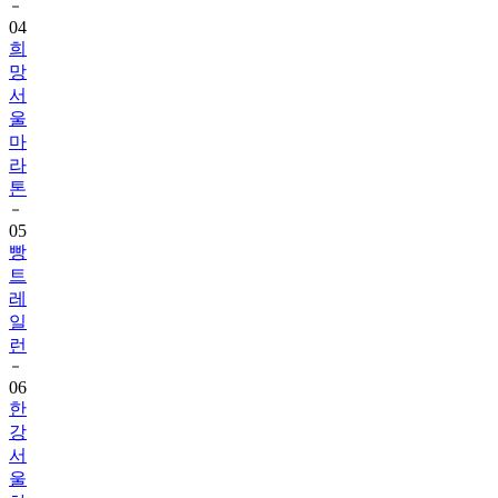
04
희
망
서
울
마
라
톤
05
빵
트
레
일
런
06
한
강
서
울