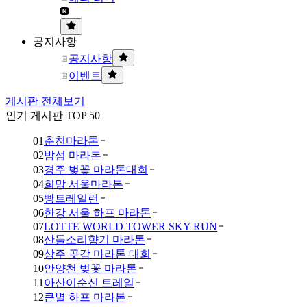
공지사항
공지사항
이벤트
게시판 전체보기
인기 게시판 TOP 50
01
춘천마라톤
02
밤섬 마라톤
03
경주 벚꽃 마라톤대회
04
희망 서울마라톤
05
빵트레일런
06
한강 서울 하프 마라톤
07
LOTTE WORLD TOWER SKY RUN
08
산들소리향기 마라톤
09
상주 곶감 마라톤 대회
10
안양천 벚꽃 마라톤
11
아산이순신 트레일
12
큰별 하프 마라톤